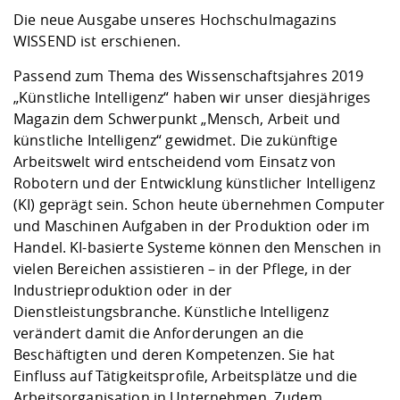
Kompetenz
Career Service
Angebote für
Chancengleichhe
Informatik/Math
Unternehmen
Die neue Ausgabe unseres Hochschulmagazins
Vorbereitung auf
Studien- und
Studieren in be
Forschungszent
FIS -
Prototyping und
Kontakt & Berat
Gremien und Ver
Studiengangentw
WISSEND ist erschienen.
Formulare und 
Prüfungsordnun
Lebenslagen ode
Lehren, Forsche
Forschungsinfor
Kontakt und Anfahrt
Hochschulgesund
Landbau/Umwelt
Beschaffungsvor
Passend zum Thema des Wissenschaftsjahres 2019
Weiterbilden im 
Checkliste zum S
Gründung und St
„Künstliche Intelligenz“ haben wir unser diesjähriges
Studienbegleitu
Beratungsangebo
Wissenschaftlich
Magazin dem Schwerpunkt „Mensch, Arbeit und
Qualitätssicherung
Klimaschutz & Na
Maschinenbau
und Physik
Studentenwerk 
Formulare und 
künstliche Intelligenz“ gewidmet. Die zukünftige
Kooperationen u
Arbeitswelt wird entscheidend vom Einsatz von
Robotern und der Entwicklung künstlicher Intelligenz
Förderverein
Wirtschaftswisse
Digitales Lernen 
Angebote der Age
Internationale T
(KI) geprägt sein. Schon heute übernehmen Computer
Arbeit
und Maschinen Aufgaben in der Produktion oder im
Handel. KI-basierte Systeme können den Menschen in
Qualifizierungsa
vielen Bereichen assistieren – in der Pflege, in der
Fremdsprachen
Industrieproduktion oder in der
Dienstleistungsbranche. Künstliche Intelligenz
verändert damit die Anforderungen an die
Jobs, Praktika, D
Beschäftigten und deren Kompetenzen. Sie hat
Einfluss auf Tätigkeitsprofile, Arbeitsplätze und die
Arbeitsorganisation in Unternehmen. Zudem