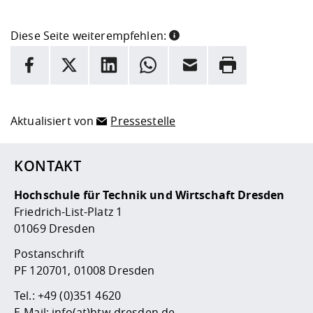
Diese Seite weiterempfehlen:
INFORMATION
Facebook
X
LinkedIn
Whatsapp
E-Mail
Drucken
Hier stehen weitere Informationen und ein Link zur
Date
Aktualisiert von
Pressestelle
KONTAKT
Hochschule für Technik und Wirtschaft Dresden
Friedrich-List-Platz 1
01069 Dresden
Postanschrift
PF 120701, 01008 Dresden
Tel.:
+49 (0)351 4620
E-Mail:
info(at)htw-dresden.de