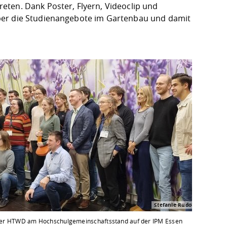
eten. Dank Poster, Flyern, Videoclip und
ber die Studienangebote im Gartenbau und damit
Stefanie Rudolph
er HTWD am Hochschulgemeinschaftsstand auf der IPM Essen
Empf