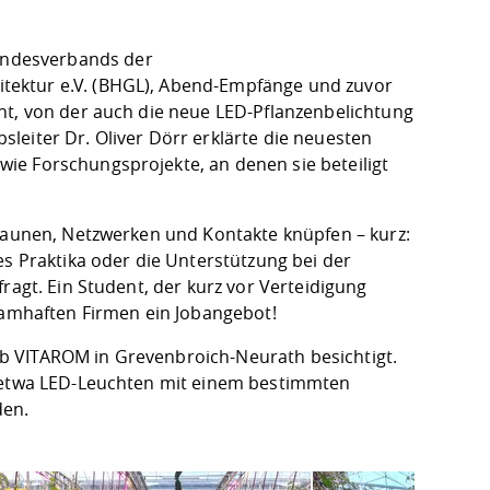
undesverbands der
tektur e.V. (BHGL), Abend-Empfänge und zuvor
ht, von der auch die neue LED-Pflanzenbelichtung
leiter Dr. Oliver Dörr erklärte die neuesten
ie Forschungsprojekte, an denen sie beteiligt
Staunen, Netzwerken und Kontakte knüpfen – kurz:
es Praktika oder die Unterstützung bei der
ragt. Ein Student, der kurz vor Verteidigung
 namhaften Firmen ein Jobangebot!
b VITAROM in Grevenbroich-Neurath besichtigt.
e etwa LED-Leuchten mit einem bestimmten
den.