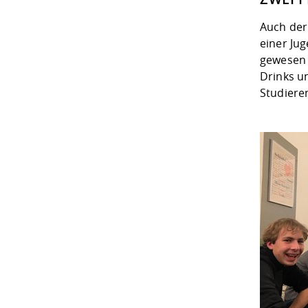
Auch der
einer Ju
gewesen 
Drinks u
Studiere