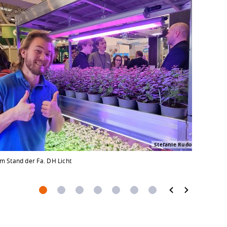
Stefanie Rudolph
am Stand der Fa. DH Licht
Mini