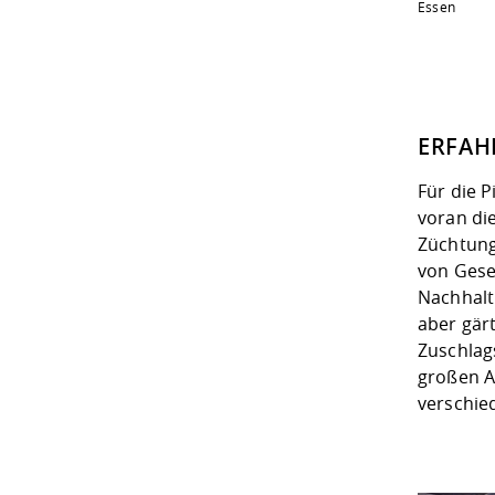
Essen
ERFAH
Für die 
voran di
Züchtung
von Gese
Nachhalti
aber gär
Zuschlags
großen A
verschie