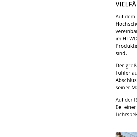
VIELF
Auf dem 
Hochschu
vereinba
im HTWD-
Produkte
sind.
Der größ
Fühler au
Abschluss
seiner M
Auf der 
Bei eine
Lichtspe