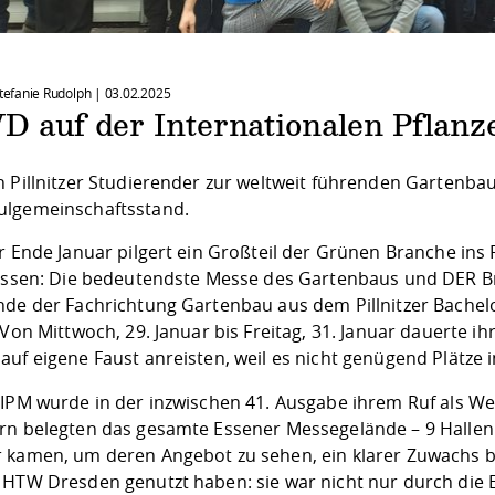
Stefanie Rudolph |
03.02.2025
 auf der Internationalen Pflanz
n Pillnitzer Studierender zur weltweit führenden Gartenb
lgemeinschaftsstand.
hr Ende Januar pilgert ein Großteil der Grünen Branche ins
 Essen: Die bedeutendste Messe des Gartenbaus und DER Bra
nde der Fachrichtung Gartenbau aus dem Pillnitzer Bachel
 Von Mittwoch, 29. Januar bis Freitag, 31. Januar dauerte i
uf eigene Faust anreisten, weil es nicht genügend Plätze 
 IPM wurde in der inzwischen 41. Ausgabe ihrem Ruf als Wel
rn belegten das gesamte Essener Messegelände – 9 Hallen pl
 kamen, um deren Angebot zu sehen, ein klarer Zuwachs b
 HTW Dresden genutzt haben: sie war nicht nur durch die 