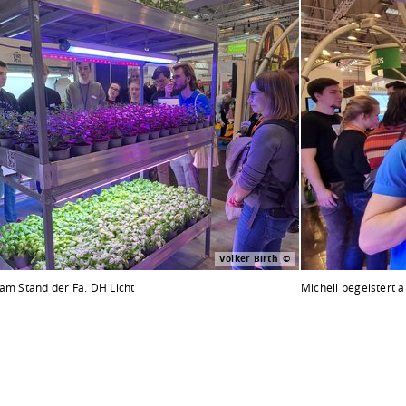
Volker Birth
 am Stand der Fa. DH Licht
Michell begeistert 