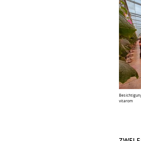
Besichtigun
vitarom
ZWEI F