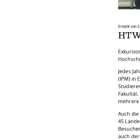
Erstellt von 
HTWD
Exkursio
Hochschu
Jedes Ja
(IPM) in
Studiere
Fakultät.
mehrere a
Auch die
45 Lände
Besucher
auch der