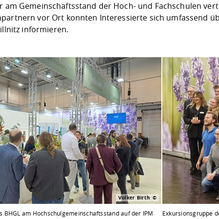
er am Gemeinschaftsstand der Hoch- und Fachschulen vertr
partnern vor Ort konnten Interessierte sich umfassend ü
illnitz informieren.
Volker Birth
s BHGL am Hochschulgemeinschaftsstand auf der IPM
Exkursionsgruppe d