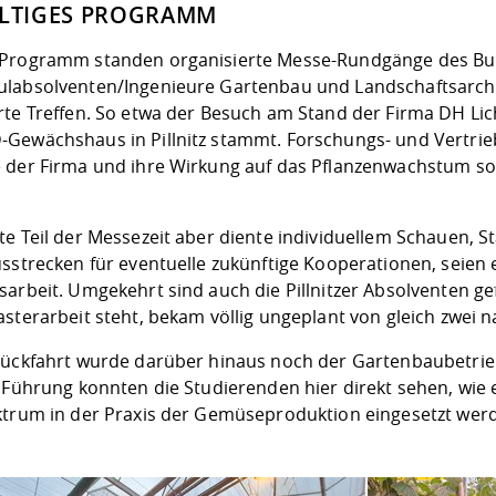
ÄLTIGES PROGRAMM
Programm standen organisierte Messe-Rundgänge des B
labsolventen/Ingenieure Gartenbau und Landschaftsarchi
rte Treffen. So etwa der Besuch am Stand der Firma DH Lic
Gewächshaus in Pillnitz stammt. Forschungs- und Vertriebs
 der Firma und ihre Wirkung auf das Pflanzenwachstum sow
te Teil der Messezeit aber diente individuellem Schauen, 
sstrecken für eventuelle zukünftige Kooperationen, seien 
arbeit. Umgekehrt sind auch die Pillnitzer Absolventen gef
asterarbeit steht, bekam völlig ungeplant von gleich zwei
Rückfahrt wurde darüber hinaus noch der Gartenbaubetrie
r Führung konnten die Studierenden hier direkt sehen, wi
ktrum in der Praxis der Gemüseproduktion eingesetzt wer