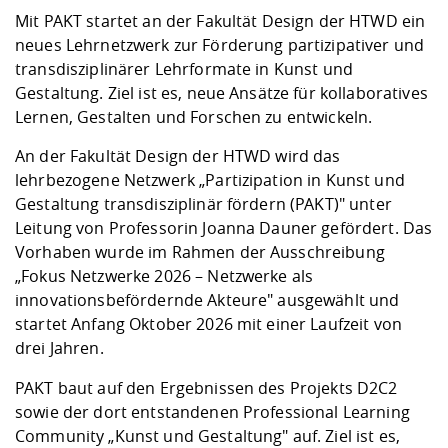
Kompetenz
Career Service
Angebote für
Chancengleichhe
Informatik/Math
Unternehmen
Mit PAKT startet an der Fakultät Design der HTWD ein
Vorbereitung auf
Studien- und
Studieren in be
Forschungszent
FIS -
Prototyping und
Kontakt & Berat
Gremien und Ver
Studiengangentw
neues Lehrnetzwerk zur Förderung partizipativer und
Formulare und 
Prüfungsordnun
Lebenslagen ode
Lehren, Forsche
Forschungsinfor
transdisziplinärer Lehrformate in Kunst und
Kontakt und Anfahrt
Hochschulgesund
Landbau/Umwelt
Beschaffungsvor
Weiterbilden im 
Gestaltung. Ziel ist es, neue Ansätze für kollaboratives
Checkliste zum S
Gründung und St
Lernen, Gestalten und Forschen zu entwickeln.
Studienbegleitu
Beratungsangebo
Wissenschaftlich
Qualitätssicherung
Klimaschutz & Na
Maschinenbau
An der Fakultät Design der HTWD wird das
und Physik
Studentenwerk 
Formulare und 
Kooperationen u
lehrbezogene Netzwerk „Partizipation in Kunst und
Gestaltung transdisziplinär fördern (PAKT)" unter
Förderverein
Wirtschaftswisse
Digitales Lernen 
Angebote der Age
Internationale T
Leitung von Professorin Joanna Dauner gefördert. Das
Arbeit
Vorhaben wurde im Rahmen der Ausschreibung
„Fokus Netzwerke 2026 – Netzwerke als
Qualifizierungsa
innovationsbefördernde Akteure" ausgewählt und
Fremdsprachen
startet Anfang Oktober 2026 mit einer Laufzeit von
drei Jahren.
Jobs, Praktika, D
PAKT baut auf den Ergebnissen des
Projekts D2C2
sowie der dort entstandenen
Professional Learning
Community „Kunst und Gestaltung
" auf. Ziel ist es,