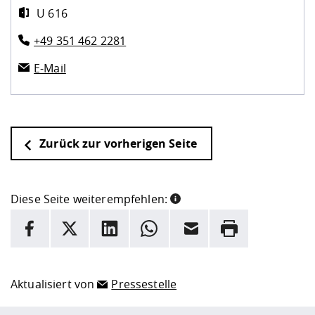
U 616
+49 351 462 2281
E-Mail
Zurück zur vorherigen Seite
Diese Seite weiterempfehlen:
INFORMATION
Facebook
X
LinkedIn
Whatsapp
E-Mail
Drucken
Hier stehen weitere Informationen und ein Link zur
Date
Aktualisiert von
Pressestelle