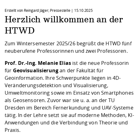
Kompetenz
Career Service
Angebote für
Chancengleichhe
Informatik/Math
Unternehmen
Erstellt von Reingard Jäger; Pressestelle |
15.10.2025
Vorbereitung auf
Studien- und
Studieren in be
Forschungszent
FIS -
Prototyping und
Kontakt & Berat
Gremien und Ver
Studiengangentw
Formulare und 
Herzlich willkommen an der
Prüfungsordnun
Lebenslagen ode
Lehren, Forsche
Forschungsinfor
Kontakt und Anfahrt
Hochschulgesund
Landbau/Umwelt
Beschaffungsvor
Weiterbilden im 
HTWD
Checkliste zum S
Gründung und St
Studienbegleitu
Beratungsangebo
Wissenschaftlich
Zum Wintersemester 2025/26 begrüßt die HTWD fünf
Qualitätssicherung
Klimaschutz & Na
Maschinenbau
und Physik
Studentenwerk 
Formulare und 
neuberufene Professorinnen und zwei Professoren.
Kooperationen u
Prof. Dr.-Ing. Melanie Elias
ist die neue Professorin
Förderverein
Wirtschaftswisse
Digitales Lernen 
Angebote der Age
Internationale T
für
Geovisualisierung
an der Fakultät für
Arbeit
Geoinformation. Ihre Schwerpunkte liegen in 4D-
Veränderungsdetektion und Visualisierung,
Qualifizierungsa
Umweltmonitoring sowie im Einsatz von Smartphones
Fremdsprachen
als Geosensoren. Zuvor war sie u. a. an der TU
Dresden im Bereich Fernerkundung und UAV-Systeme
tätig. In der Lehre setzt sie auf moderne Methoden, KI-
Jobs, Praktika, D
Anwendungen und die Verbindung von Theorie und
Praxis.