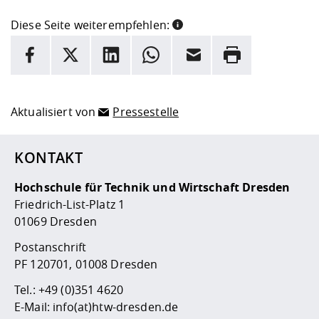
Diese Seite weiterempfehlen:
INFORMATION
Facebook
X
LinkedIn
Whatsapp
E-Mail
Drucken
Hier stehen weitere Informationen und ein Link zur
Date
Aktualisiert von
Pressestelle
KONTAKT
Hochschule für Technik und Wirtschaft Dresden
Friedrich-List-Platz 1
01069 Dresden
Postanschrift
PF 120701, 01008 Dresden
Tel.:
+49 (0)351 4620
E-Mail:
info(at)htw-dresden.de