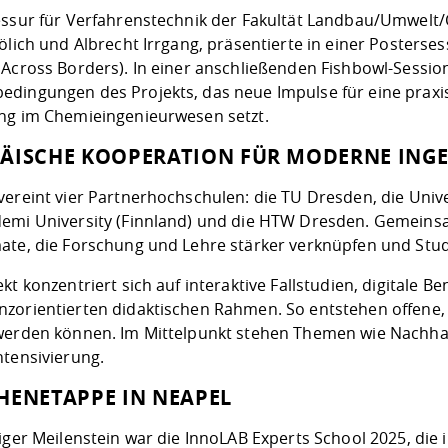
essur für Verfahrenstechnik der Fakultät Landbau/Umwelt/C
rölich und Albrecht Irrgang, präsentierte in einer Posters
 Across Borders). In einer anschließenden Fishbowl-Session
dingungen des Projekts, das neue Impulse für eine praxi
ng im Chemieingenieurwesen setzt.
ÄISCHE KOOPERATION FÜR MODERNE ING
ereint vier Partnerhochschulen: die TU Dresden, die Universi
emi University (Finnland) und die HTW Dresden. Gemeinsam
ate, die Forschung und Lehre stärker verknüpfen und Stud
kt konzentriert sich auf interaktive Fallstudien, digitale 
zorientierten didaktischen Rahmen. So entstehen offene, 
werden können. Im Mittelpunkt stehen Themen wie Nachhalti
ntensivierung.
HENETAPPE IN NEAPEL
iger Meilenstein war die InnoLAB Experts School 2025, die i