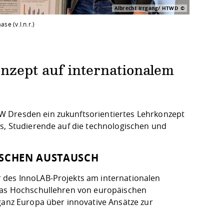
Albrecht Irrgang/ HTWD
se (v.l.n.r.)
nzept auf internationalem
W Dresden ein zukunftsorientiertes Lehrkonzept
es, Studierende auf die technologischen und
ISCHEN AUSTAUSCH
 des InnoLAB-Projekts am internationalen
 das Hochschullehren von europäischen
ganz Europa über innovative Ansätze zur