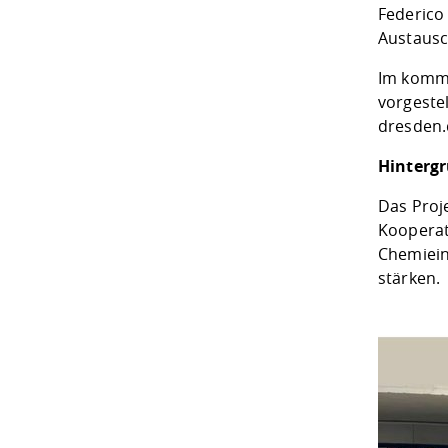
Federico
Austausc
Im komme
vorgeste
dresden.
Hinterg
Das Proj
Kooperat
Chemiein
stärken.