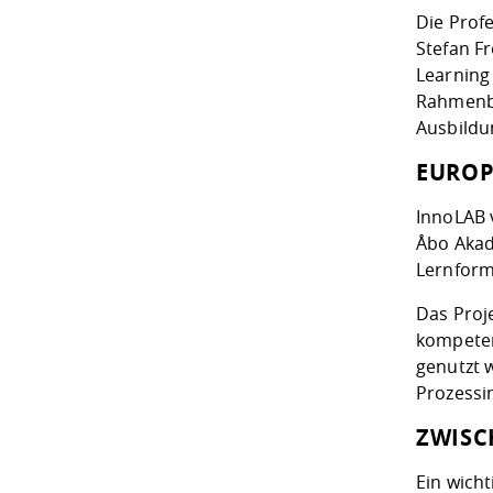
Die Prof
Stefan F
Learning
Rahmenbe
Ausbildu
EUROP
InnoLAB v
Åbo Akad
Lernform
Das Proje
kompeten
genutzt 
Prozessi
ZWISC
Ein wicht