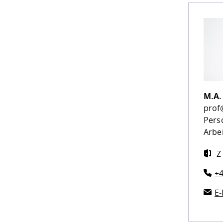
M.A
pro
Pers
Arbe
Z
+4
E-