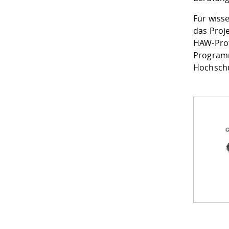
Für wiss
das Proj
HAW-Prof
Programm
Hochschu