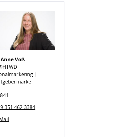
.
Anne Voß
f@HTWD
onalmarketing |
itgebermarke
 841
9 351 462 3384
Mail