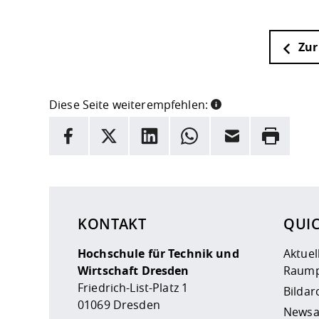
Zur
Diese Seite weiterempfehlen:
INFORMATION
Facebook
X
LinkedIn
Whatsapp
E-Mail
Drucken
Hier stehen weitere Informationen und ein Link z
KONTAKT
QUI
Hochschule für Technik und
Aktuel
Wirtschaft Dresden
Raump
Friedrich-List-Platz 1
Bildar
01069 Dresden
Newsa