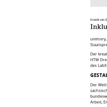
Erstellt von
Inkl
unimory, 
Staatspre
Der kreat
HTW Dres
des
LabX
GESTA
Der Wet
sächsisc
bundeswe
Arbeit, 