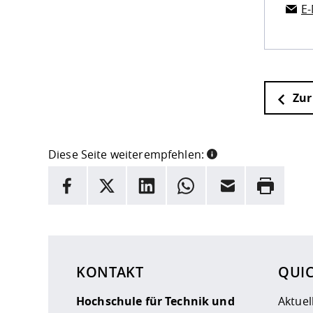
E-
Zur
Diese Seite weiterempfehlen:
INFORMATION
Facebook
X
LinkedIn
Whatsapp
E-Mail
Drucken
Hier stehen weitere Informationen und ein Link z
KONTAKT
QUI
Hochschule für Technik und
Aktuel