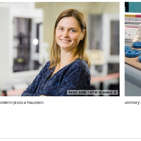
Peter Sebb / HTW Dresden
nderin Jessica Haustein
unimory: