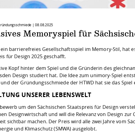
 Gründungsschmiede |
08.08.2025
usives Memoryspiel für Sächsisch
ein barrierefreies Gesellschaftsspiel im Memory-Stil, hat 
is für Design 2025 geschafft.
ive Kopf hinter dem Spiel und die Gründerin des gleichnami
den Design studiert hat. Die Idee zum
unimory
-Spiel ent
und der
Gründungsschmiede
der HTWD hat sie das Spiel e
LTUNG UNSERER LEBENSWELT
tbewerb um den
Sächsischen Staatspreis für Design
verste
hen Designwirtschaft und will die Relevanz von Design zur 
it sichtbar machen. Der Preis wird alle zwei Jahre vom Säc
Energie und Klimaschutz (SMWA) ausgelobt.