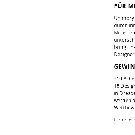
FÜR M
Unimory 
durch ih
Mit eine
untersch
bringt I
Designer
GEWIN
210 Arbe
18 Desig
in Dresde
werden a
Wettbewe
Liebe Jes