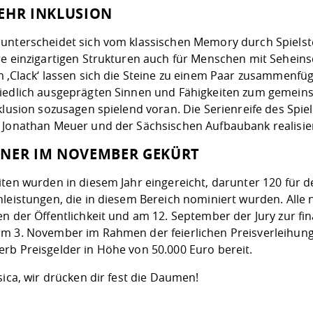
EHR INKLUSION
unterscheidet sich vom klassischen Memory durch Spielstei
re einzigartigen Strukturen auch für Menschen mit Sehein
m ‚Clack‘ lassen sich die Steine zu einem Paar zusammenf
iedlich ausgeprägten Sinnen und Fähigkeiten zum gemei
nklusion sozusagen spielend voran. Die Serienreife des Sp
 Jonathan Meuer und der Sächsischen Aufbaubank realisier
NER IM NOVEMBER GEKÜRT
iten wurden in diesem Jahr eingereicht, darunter 120 für
nleistungen, die in diesem Bereich nominiert wurden. All
n der Öffentlichkeit und am 12. September der Jury zur fin
m 3. November im Rahmen der feierlichen Preisverleihung
rb Preisgelder in Höhe von 50.000 Euro bereit.
sica, wir drücken dir fest die Daumen!