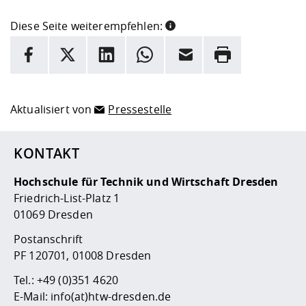
Diese Seite weiterempfehlen:
INFORMATION
Facebook
X
LinkedIn
Whatsapp
E-Mail
Drucken
Hier stehen weitere Informationen und ein Link zur
Date
Aktualisiert von
Pressestelle
KONTAKT
Hochschule für Technik und Wirtschaft Dresden
Friedrich-List-Platz 1
01069 Dresden
Postanschrift
PF 120701, 01008 Dresden
Tel.:
+49 (0)351 4620
E-Mail:
info(at)htw-dresden.de