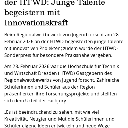
Kompetenz
der HTWD: Junge Talente
Career Service
Angebote für
Chancengleichhe
Informatik/Math
Unternehmen
begeistern mit
Vorbereitung auf
Studien- und
Studieren in be
Forschungszent
FIS -
Prototyping und
Kontakt & Berat
Gremien und Ver
Studiengangentw
Formulare und 
Prüfungsordnun
Lebenslagen ode
Lehren, Forsche
Forschungsinfor
Kontakt und Anfahrt
Innovationskraft
Hochschulgesund
Landbau/Umwelt
Beschaffungsvor
Weiterbilden im 
Checkliste zum S
Gründung und St
Beim Regionalwettbewerb von Jugend forscht am 28.
Studienbegleitu
Beratungsangebo
Wissenschaftlich
Qualitätssicherung
Februar 2026 an der HTWD begeisterten junge Talente
Klimaschutz & Na
Maschinenbau
und Physik
Studentenwerk 
Formulare und 
mit innovativen Projekten; zudem wurde der HTWD-
Kooperationen u
Sonderpreis für besondere Praxisnähe vergeben.
Förderverein
Wirtschaftswisse
Digitales Lernen 
Angebote der Age
Internationale T
Am 28. Februar 2026 war die Hochschule für Technik
Arbeit
und Wirtschaft Dresden (HTWD) Gastgeberin des
Regionalwettbewerbs von Jugend forscht. Zahlreiche
Qualifizierungsa
Schülerinnen und Schüler aus der Region
Fremdsprachen
präsentierten ihre Forschungsprojekte und stellten
sich dem Urteil der Fachjury.
Jobs, Praktika, D
„Es ist beeindruckend zu sehen, mit wie viel
Kreativität, Neugier und Mut die Schülerinnen und
Schüler eigene Ideen entwickeln und neue Wege