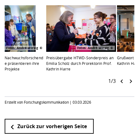
Fotos: André Wirsig
Fotos: André Wirsig
Nachwuchsforschend
Preisübergabe HTWD-Sonderpreis an
Grußwort du
e präsentieren ihre
Emilia Scholz durch Prorektorin Prof.
Kathrin Har
Projekte
Kathrin Harre
1/3
Erstellt von Forschungskommunikation |
03.03.2026
Zurück zur vorherigen Seite