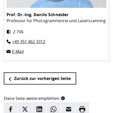
Prof. Dr.-Ing.
Danilo Schneider
Professor für Photogrammetrie und Laserscanning
Z 706
+49 351 462 3312
E-Mail
Zurück zur vorherigen Seite
Diese Seite weiterempfehlen:
INFORMATION
Facebook
X
LinkedIn
Whatsapp
E-Mail
Drucken