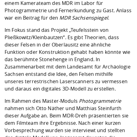
Kompetenz
einem Kamerateam des MDR im Labor für
Career Service
Angebote für
Chancengleichhe
Informatik/Math
Unternehmen
Photogrammetrie und Fernerkundung zu Gast. Anlass
Vorbereitung auf
Studien- und
Studieren in be
Forschungszent
FIS -
Prototyping und
Kontakt & Berat
Gremien und Ver
Studiengangentw
Formulare und 
war ein Beitrag für den
MDR Sachsenspiegel
.
Prüfungsordnun
Lebenslagen ode
Lehren, Forsche
Forschungsinfor
Kontakt und Anfahrt
Hochschulgesund
Landbau/Umwelt
Beschaffungsvor
Weiterbilden im 
Im Fokus stand das Projekt „Teufelsstein von
Checkliste zum S
Gründung und St
Pließkowitz/Kleinbautzen“. Es gibt Theorien, dass
Studienbegleitu
Beratungsangebo
Wissenschaftlich
Qualitätssicherung
dieser Felsen in der Oberlausitz eine ähnliche
Klimaschutz & Na
Maschinenbau
und Physik
Studentenwerk 
Formulare und 
Funktion oder Konstruktion gehabt haben könnte wie
Kooperationen u
das berühmte Stonehenge in England. In
Förderverein
Wirtschaftswisse
Zusammenarbeit mit dem Landesamt für Archäologie
Digitales Lernen 
Angebote der Age
Internationale T
Sachsen entstand die Idee, den Felsen mithilfe
Arbeit
unseres terrestrischen Laserscanners zu vermessen
Qualifizierungsa
und daraus ein digitales 3D-Modell zu erstellen.
Fremdsprachen
Im Rahmen des Master-Moduls
Photogrammetrie
nahmen sich Otto Näther und Matthias Steinfurth
Jobs, Praktika, D
dieser Aufgabe an. Beim MDR-Dreh präsentierten sie
dem Filmteam ihre Ergebnisse. Nach einer kurzen
Vorbesprechung wurden sie interviewt und stellten