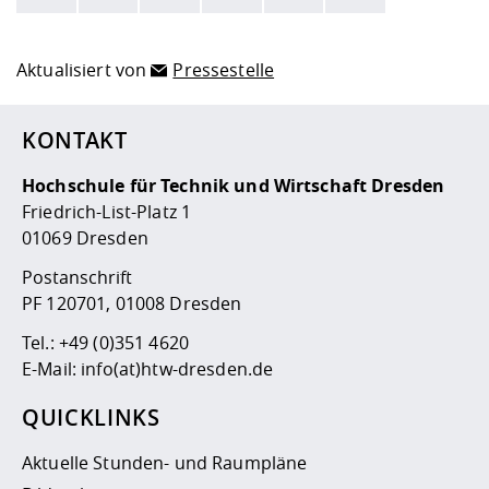
Hier stehen weitere Informationen und ein Link zur
Date
Aktualisiert von
Pressestelle
KONTAKT
Hochschule für Technik und Wirtschaft Dresden
Friedrich-List-Platz 1
01069 Dresden
Postanschrift
PF 120701, 01008 Dresden
Tel.:
+49 (0)351 4620
E-Mail:
info(at)htw-dresden.de
QUICKLINKS
Aktuelle Stunden- und Raumpläne