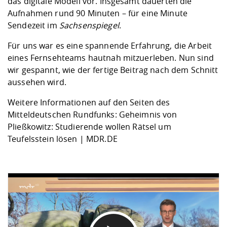
das digitale Modell vor. Insgesamt dauerten die
Aufnahmen rund 90 Minuten – für eine Minute
Sendezeit im
Sachsenspiegel
.
Für uns war es eine spannende Erfahrung, die Arbeit
eines Fernsehteams hautnah mitzuerleben. Nun sind
wir gespannt, wie der fertige Beitrag nach dem Schnitt
aussehen wird.
Weitere Informationen auf den Seiten des
Mitteldeutschen Rundfunks:
Geheimnis von
Pließkowitz: Studierende wollen Rätsel um
Teufelsstein lösen | MDR.DE
DATENSCHUTZHINWEIS
Wenn Sie unsere Vimeo-Videos abspielen, werden Infor