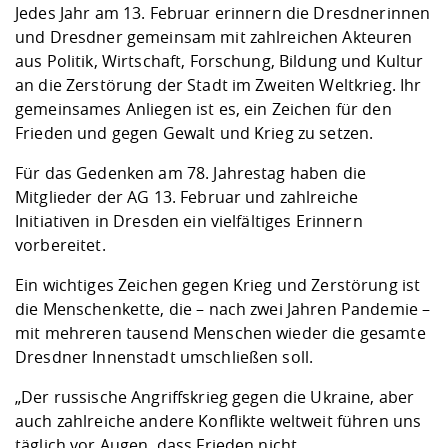
Kompetenz
Jedes Jahr am 13. Februar erinnern die Dresdnerinnen
Career Service
Angebote für
Chancengleichhe
Informatik/Math
Unternehmen
und Dresdner gemeinsam mit zahlreichen Akteuren
Vorbereitung auf
Studien- und
Studieren in be
Forschungszent
FIS -
Prototyping und
Kontakt & Berat
Gremien und Ver
Studiengangentw
Formulare und 
aus Politik, Wirtschaft, Forschung, Bildung und Kultur
Prüfungsordnun
Lebenslagen ode
Lehren, Forsche
Forschungsinfor
Kontakt und Anfahrt
Hochschulgesund
Landbau/Umwelt
Beschaffungsvor
an die Zerstörung der Stadt im Zweiten Weltkrieg. Ihr
Weiterbilden im 
Checkliste zum S
Gründung und St
gemeinsames Anliegen ist es, ein Zeichen für den
Studienbegleitu
Beratungsangebo
Wissenschaftlich
Frieden und gegen Gewalt und Krieg zu setzen.
Qualitätssicherung
Klimaschutz & Na
Maschinenbau
und Physik
Studentenwerk 
Formulare und 
Für das Gedenken am 78. Jahrestag haben die
Kooperationen u
Mitglieder der AG 13. Februar und zahlreiche
Förderverein
Wirtschaftswisse
Initiativen in Dresden ein vielfältiges Erinnern
Digitales Lernen 
Angebote der Age
Internationale T
vorbereitet.
Arbeit
Ein wichtiges Zeichen gegen Krieg und Zerstörung ist
Qualifizierungsa
die Menschenkette, die – nach zwei Jahren Pandemie –
Fremdsprachen
mit mehreren tausend Menschen wieder die gesamte
Dresdner Innenstadt umschließen soll.
Jobs, Praktika, D
„Der russische Angriffskrieg gegen die Ukraine, aber
auch zahlreiche andere Konflikte weltweit führen uns
täglich vor Augen, dass Frieden nicht