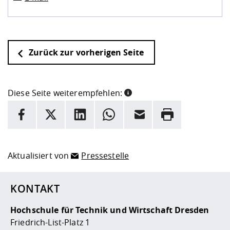
Zurück zur vorherigen Seite
Diese Seite weiterempfehlen:
INFORMATION
Facebook
X
LinkedIn
Whatsapp
E-Mail
Drucken
Hier stehen weitere Informationen und ein Link zur
Date
Aktualisiert von
Pressestelle
KONTAKT
Hochschule für Technik und Wirtschaft Dresden
Friedrich-List-Platz 1