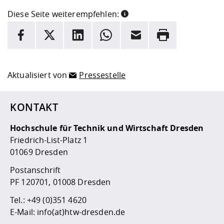
Diese Seite weiterempfehlen:
INFORMATION
Facebook
X
LinkedIn
Whatsapp
E-Mail
Drucken
Hier stehen weitere Informationen und ein Link zur
Date
Aktualisiert von
Pressestelle
KONTAKT
Hochschule für Technik und Wirtschaft Dresden
Friedrich-List-Platz 1
01069 Dresden
Postanschrift
PF 120701, 01008 Dresden
Tel.:
+49 (0)351 4620
E-Mail:
info(at)htw-dresden.de