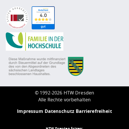
©
1992-2026 HTW Dresden
Alle Rechte vorbehalten
Impressum
Datenschutz
Barrierefreiheit
HTW Dresden folgen: