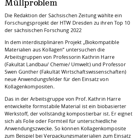
Kompetenz
Müllproblem
Career Service
Angebote für
Chancengleichhe
Informatik/Math
Unternehmen
Vorbereitung auf
Studien- und
Studieren in be
Forschungszent
FIS -
Prototyping und
Kontakt & Berat
Gremien und Ver
Studiengangentw
Formulare und 
Die Redaktion der Sächsischen Zeitung wählte ein
Prüfungsordnun
Lebenslagen ode
Lehren, Forsche
Forschungsinfor
Forschungsprojekt der HTW Dresden zu ihren Top 10
Kontakt und Anfahrt
Hochschulgesund
Landbau/Umwelt
Beschaffungsvor
Weiterbilden im 
der sächsischen Forschung 2022
Checkliste zum S
Gründung und St
Studienbegleitu
Beratungsangebo
Wissenschaftlich
In dem interdisziplinären Projekt „Biokompatible
Qualitätssicherung
Klimaschutz & Na
Maschinenbau
und Physik
Studentenwerk 
Formulare und 
Materialien aus Kollagen“ untersuchen die
Kooperationen u
Arbeitsgruppen von Professorin Kathrin Harre
(Fakultät Landbau/ Chemie/ Umwelt) und Professor
Förderverein
Wirtschaftswisse
Digitales Lernen 
Angebote der Age
Internationale T
Swen Günther (Fakultät Wirtschaftswissenschaften)
Arbeit
neue Anwendungsfelder für den Einsatz von
Kollagenkompositen.
Qualifizierungsa
Fremdsprachen
Das in der Arbeitsgruppe von Prof. Kathrin Harre
entwickelte formstabile Material ist ein biobasierter
Werkstoff, der vollständig kompostierbar ist. Er eignet
Jobs, Praktika, D
sich als Folie oder Formteil für unterschiedliche
Anwendungszwecke. So können Kollagenkomposite
zum Beispiel bei Verpackungsmaterialien zum Einsatz