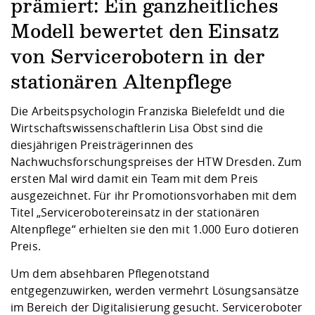
Kompetenz
prämiert: Ein ganzheitliches
Career Service
Angebote für
Chancengleichhe
Informatik/Math
Unternehmen
Vorbereitung auf
Studien- und
Studieren in be
Forschungszent
FIS -
Prototyping und
Kontakt & Berat
Gremien und Ver
Studiengangentw
Modell bewertet den Einsatz
Formulare und 
Prüfungsordnun
Lebenslagen ode
Lehren, Forsche
Forschungsinfor
Kontakt und Anfahrt
von Servicerobotern in der
Hochschulgesund
Landbau/Umwelt
Beschaffungsvor
Weiterbilden im 
Checkliste zum S
Gründung und St
stationären Altenpflege
Studienbegleitu
Beratungsangebo
Wissenschaftlich
Qualitätssicherung
Klimaschutz & Na
Maschinenbau
und Physik
Studentenwerk 
Formulare und 
Die Arbeitspsychologin Franziska Bielefeldt und die
Kooperationen u
Wirtschaftswissenschaftlerin Lisa Obst sind die
diesjährigen Preisträgerinnen des
Förderverein
Wirtschaftswisse
Digitales Lernen 
Angebote der Age
Internationale T
Nachwuchsforschungspreises der HTW Dresden. Zum
Arbeit
ersten Mal wird damit ein Team mit dem Preis
ausgezeichnet. Für ihr Promotionsvorhaben mit dem
Qualifizierungsa
Titel „Servicerobotereinsatz in der stationären
Fremdsprachen
Altenpflege“ erhielten sie den mit 1.000 Euro dotieren
Preis.
Jobs, Praktika, D
Um dem absehbaren Pflegenotstand
entgegenzuwirken, werden vermehrt Lösungsansätze
im Bereich der Digitalisierung gesucht. Serviceroboter