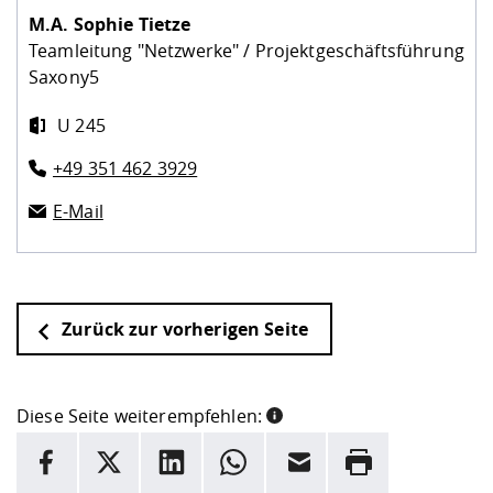
M.A.
Sophie Tietze
Teamleitung "Netzwerke" / Projektgeschäftsführung
Saxony5
U 245
+49 351 462 3929
E-Mail
Zurück zur vorherigen Seite
Diese Seite weiterempfehlen:
INFORMATION
Facebook
X
LinkedIn
Whatsapp
E-Mail
Drucken
Hier stehen weitere Informationen und ein Link zur
Date