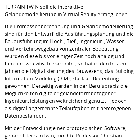
Kompetenz
Career Service
Angebote für
Chancengleichhe
Informatik/Math
Unternehmen
TERRAIN TWIN soll die interaktive
Vorbereitung auf
Studien- und
Studieren in be
Forschungszent
FIS -
Prototyping und
Kontakt & Berat
Gremien und Ver
Studiengangentw
Geländemodellierung in Virtual Reality ermöglichen
Formulare und 
Prüfungsordnun
Lebenslagen ode
Lehren, Forsche
Forschungsinfor
Kontakt und Anfahrt
Hochschulgesund
Landbau/Umwelt
Beschaffungsvor
Die Erdmassenberechnung und Geländemodellierung
Weiterbilden im 
Checkliste zum S
Gründung und St
sind für den Entwurf, die Ausführungsplanung und die
Studienbegleitu
Beratungsangebo
Wissenschaftlich
Bauausführung im Hoch-, Tief-, Ingenieur-, Wasser-
Qualitätssicherung
Klimaschutz & Na
Maschinenbau
und Physik
Studentenwerk 
Formulare und 
und Verkehrswegebau von zentraler Bedeutung.
Kooperationen u
Wurden diese bis vor einiger Zeit noch analog und
funktionsspezifisch erarbeitet, so hat in den letzten
Förderverein
Wirtschaftswisse
Digitales Lernen 
Angebote der Age
Internationale T
Jahren die Digitalisierung des Bauwesens, das Building
Arbeit
Information Modeling (BIM), stark an Bedeutung
gewonnen. Derzeitig werden in der Berufspraxis die
Qualifizierungsa
Möglichkeiten digitaler geländeformbezogener
Fremdsprachen
Ingenieursleistungen weitreichend genutzt - jedoch
als digital abgetrennte Teilaufgaben mit heterogenen
Datenbeständen.
Jobs, Praktika, D
Mit der Entwicklung einer prototypischen Software,
genannt TerrainTwin, möchte Professor Christian