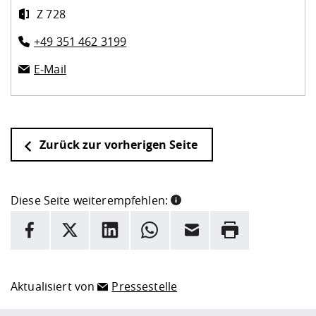
Z 728
+49 351 462 3199
E-Mail
Zurück zur vorherigen Seite
Diese Seite weiterempfehlen:
INFORMATION
Facebook
X
LinkedIn
Whatsapp
E-Mail
Drucken
Hier stehen weitere Informationen und ein Link zur
Date
Aktualisiert von
Pressestelle