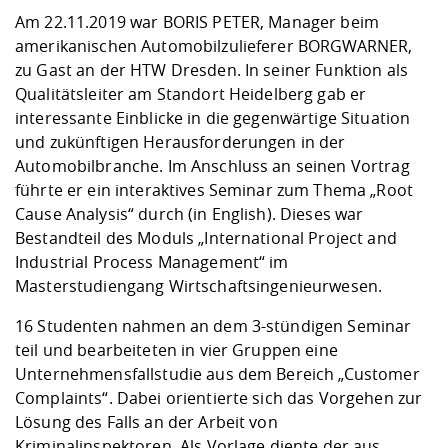
Kompetenz
Career Service
Angebote für
Chancengleichhe
Informatik/Math
Unternehmen
Am 22.11.2019 war BORIS PETER, Manager beim
Vorbereitung auf
Studien- und
Studieren in be
Forschungszent
FIS -
Prototyping und
Kontakt & Berat
Gremien und Ver
Studiengangentw
amerikanischen Automobilzulieferer BORGWARNER,
Formulare und 
Prüfungsordnun
Lebenslagen ode
Lehren, Forsche
Forschungsinfor
zu Gast an der HTW Dresden. In seiner Funktion als
Kontakt und Anfahrt
Hochschulgesund
Landbau/Umwelt
Beschaffungsvor
Weiterbilden im 
Qualitätsleiter am Standort Heidelberg gab er
Checkliste zum S
Gründung und St
interessante Einblicke in die gegenwärtige Situation
Studienbegleitu
Beratungsangebo
Wissenschaftlich
und zukünftigen Herausforderungen in der
Qualitätssicherung
Klimaschutz & Na
Maschinenbau
und Physik
Studentenwerk 
Formulare und 
Automobilbranche. Im Anschluss an seinen Vortrag
Kooperationen u
führte er ein interaktives Seminar zum Thema „Root
Cause Analysis“ durch (in English). Dieses war
Förderverein
Wirtschaftswisse
Digitales Lernen 
Angebote der Age
Internationale T
Bestandteil des Moduls „International Project and
Arbeit
Industrial Process Management“ im
Masterstudiengang Wirtschaftsingenieurwesen.
Qualifizierungsa
Fremdsprachen
16 Studenten nahmen an dem 3-stündigen Seminar
teil und bearbeiteten in vier Gruppen eine
Unternehmensfallstudie aus dem Bereich „Customer
Jobs, Praktika, D
Complaints“. Dabei orientierte sich das Vorgehen zur
Lösung des Falls an der Arbeit von
Kriminalinspektoren. Als Vorlage diente der aus