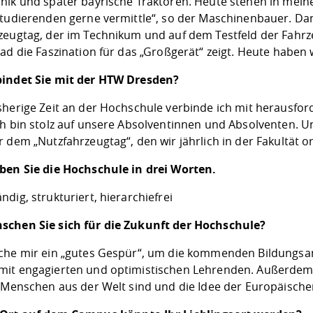
nik und später bayrische Traktoren. Heute stehen in mei
Studierenden gerne vermittle“, so der Maschinenbauer. Dane
zeugtag, der im Technikum und auf dem Testfeld der Fahr
rad die Faszination für das „Großgerät“ zeigt. Heute habe
indet Sie mit der HTW Dresden?
sherige Zeit an der Hochschule verbinde ich mit herausfo
ch bin stolz auf unsere Absolventinnen und Absolventen. Un
 dem „Nutzfahrzeugtag“, den wir jährlich in der Fakultät o
ben Sie die Hochschule in drei Worten.
ig, strukturiert, hie­r­ar­chie­frei
chen Sie sich für die Zukunft der Hochschule?
che mir ein „gutes Gespür“, um die kommenden Bildungsa
it engagierten und optimistischen Lehrenden. Außerdem i
r Menschen aus der Welt sind und die Idee der Europäische