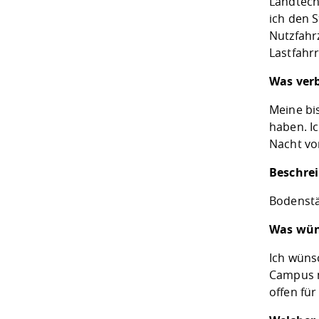
Landtech
ich den 
Nutzfahr
Lastfahr
Was verb
Meine bi
haben. I
Nacht vor
Beschrei
Bodenständ
Was wüns
Ich wüns
Campus m
offen fü