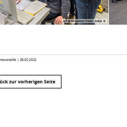
HTW Dresden/ Peter Sebb
Pressestelle |
28.02.2022
ück zur vorherigen Seite
ur
Datenschutzseite
.