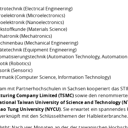
trotechnik (Electrical Engineering)
roelektronik (Microelectronics)
oelektronik (Nanoelectronics)
kstoffkunde (Materials Science)
hatronik (Mechatronics)
chinenbau (Mechanical Engineering)
ätetechnik (Equipment Engineering)
omatisierungstechnik (Automation Technology, Automation 
otik (Robotics)
sorik (Sensoric)
ormatik (Computer Science, Information Technology)
m mit Partnerhochschulen in Sachsen kooperiert das ST
turing Company Limited (TSMC)
sowie den renommierten
ational Taiwan University of Science and Technology (
ao Tung University (NYCU)
. Sie erwartet ein spannendes
verknüpft mit den Schlüsselthemen der Halbleiterbranche.
light: Nach vier Monaten an der der taiwanischen Hochsc