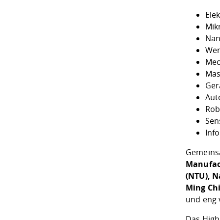
Elek
Mik
Nan
Wer
Mec
Mas
Ger
Aut
Rob
Sen
Inf
Gemeinsa
Manufac
(NTU), N
Ming Chi
und eng 
Das High