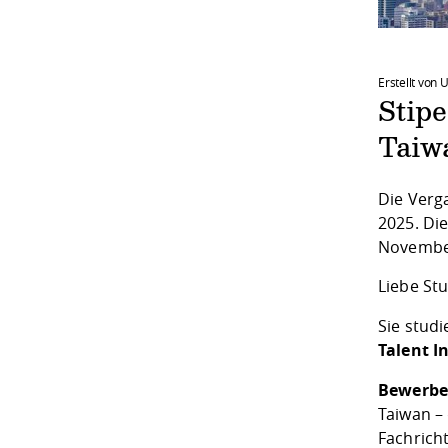
Erstellt von
Stip
Taiw
Die Verg
2025. Di
Novembe
Liebe St
Sie stud
Talent I
Bewerben
Taiwan –
Fachrich