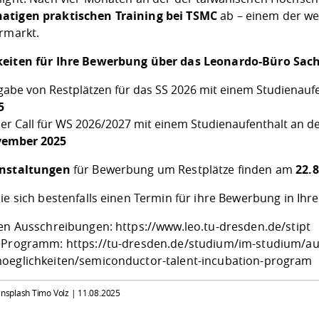
tigen praktischen Training bei TSMC
ab – einem der w
ermarkt.
eiten für Ihre Bewerbung über das Leonardo-Büro Sac
gabe von Restplätzen für das SS 2026 mit einem Studienauf
5
er Call für WS 2026/2027 mit einem Studienaufenthalt an 
ember 2025
anstaltungen
für Bewerbung um Restplätze finden am
22.8
ie sich bestenfalls einen Termin für ihre Bewerbung in Ihr
den Ausschreibungen:
https://www.leo.tu-dresden.de/stipt
m Programm:
https://tu-dresden.de/studium/im-studium/a
oeglichkeiten/semiconductor-talent-incubation-program
 Unsplash Timo Volz |
11.08.2025