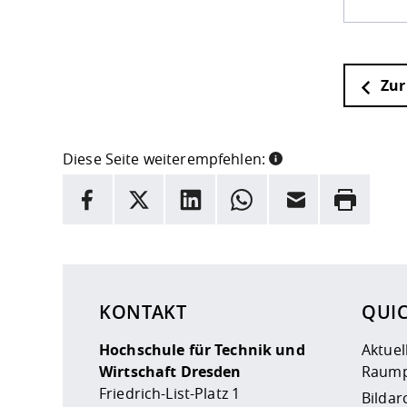
Zur
Diese Seite weiterempfehlen:
INFORMATION
Facebook
X
LinkedIn
Whatsapp
E-Mail
Drucken
Hier stehen weitere Informationen und ein Link z
KONTAKT
QUI
Hochschule für Technik und
Aktuel
Wirtschaft Dresden
Raump
Friedrich-List-Platz 1
Bildar