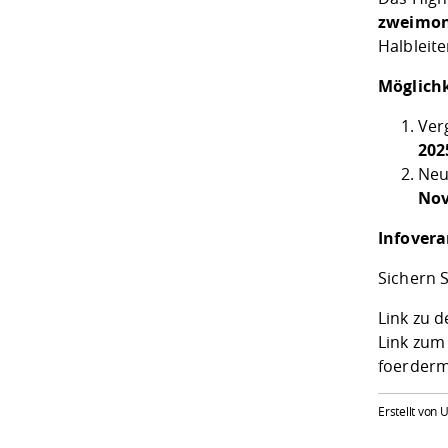
zweimona
Halbleit
Möglichk
Ver
202
Neu
Nov
Infover
Sichern S
Link zu 
Link zu
foerderm
Erstellt von