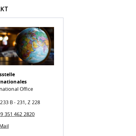
KT
sstelle
rnationales
national Office
233 B - 231, Z 228
9 351 462 2820
Mail