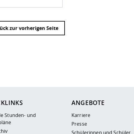
ück zur vorherigen Seite
ur
Datenschutzseite
.
CKLINKS
ANGEBOTE
le Stunden- und
Karriere
läne
Presse
chiv
Schülerinnen und Schüler