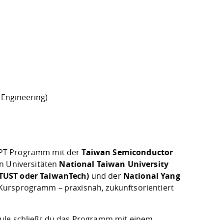
Engineering)
IPT-Programm mit der
Taiwan Semiconductor
 Universitäten
National Taiwan University
NTUST oder TaiwanTech)
und der
National Yang
 Kursprogramm – praxisnah, zukunftsorientiert
hule schließt du das Programm mit einem