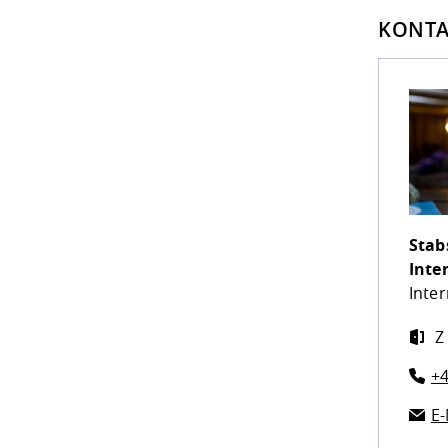
KONTA
Stab
Inte
Inter
Z 
+4
E-