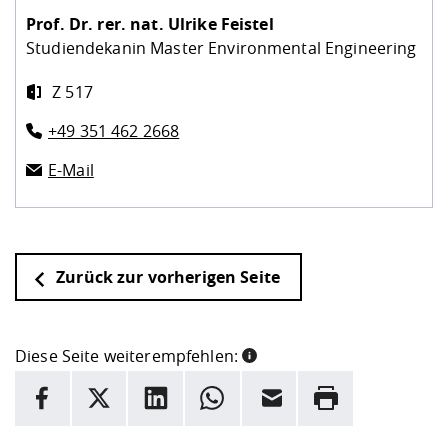
Prof. Dr. rer. nat.
Ulrike Feistel
Studiendekanin Master Environmental Engineering
Z 517
+49 351 462 2668
E-Mail
Zurück zur vorherigen Seite
Diese Seite weiterempfehlen:
INFORMATION
Facebook
X
LinkedIn
Whatsapp
E-Mail
Drucken
Hier stehen weitere Informationen und ein Link zur
Date