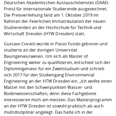
Kompetenz
Deutschen Akademischen Austauschdienstes (DAAD-
Career Service
Angebote für
Chancengleichhe
Informatik/Math
Unternehmen
Preis) für internationale Studierende ausgezeichnet.
Vorbereitung auf
Studien- und
Studieren in be
Forschungszent
FIS -
Prototyping und
Kontakt & Berat
Gremien und Ver
Studiengangentw
Formulare und 
Die Preisverleihung fand am 1. Oktober 2019 im
Prüfungsordnun
Lebenslagen ode
Lehren, Forsche
Forschungsinfor
Kontakt und Anfahrt
Rahmen der Feierlichen Immatrikulation der neuen
Hochschulgesund
Landbau/Umwelt
Beschaffungsvor
Weiterbilden im 
Studierenden an der Hochschule für Technik und
Checkliste zum S
Gründung und St
Wirtschaft Dresden (HTW Dresden) statt.
Studienbegleitu
Beratungsangebo
Wissenschaftlich
Qualitätssicherung
Klimaschutz & Na
Maschinenbau
und Physik
Studentenwerk 
Formulare und 
Gustavo Covatti wurde in Passo Fundo geboren und
Kooperationen u
studierte an der dortigen Universität
Förderverein
Wirtschaftswisse
Bauingenieurwesen. Um sich als Master of
Digitales Lernen 
Angebote der Age
Internationale T
Engineering weiter zu qualifizieren, entschied sich der
Arbeit
Diplomingenieur für ein Zweitstudium und schrieb
Qualifizierungsa
sich 2017 für den Studiengang Environmental
Fremdsprachen
Engineering an der HTW Dresden ein. „Ich wollte einen
Master mit den Schwerpunkten Wasser- und
Bodenwissenschaften, denn diese Fachgebiete
Jobs, Praktika, D
interessieren mich am meisten. Das Masterprogramm
an der HTW Dresden ist sowohl praktisch als auch
multidisziplinär angelegt. Das halte ich in der