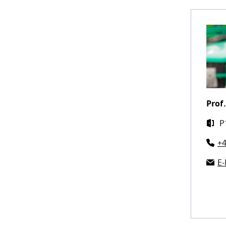
Prof.
P
+4
E-