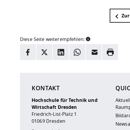
Zur
Diese Seite weiterempfehlen:
INFORMATION
Facebook
X
LinkedIn
Whatsapp
E-Mail
Drucken
Hier stehen weitere Informationen und ein Link z
KONTAKT
QUI
Hochschule für Technik und
Aktuel
Wirtschaft Dresden
Raump
Friedrich-List-Platz 1
Bildar
01069 Dresden
Newsa