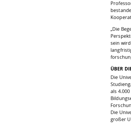
Professo
bestande
Kooperat
„Die Beg
Perspekt
sein wir
langfris
forschun
ÜBER DI
Die Unive
Studieng
als 4.00
Bildungs
Forschun
Die Univ
großer 