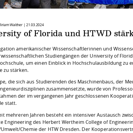
 Miriam Walther |
21.03.2024
ersity of Florida und HTWD stä
egation amerikanischer Wissenschaftlerinnen und Wissens
rwissenschaftlichen Studiengängen der University of Flor
ochschule, um einen Einblick in Hochschulausbildung zu 
e zu stärken.
pe, die sich aus Studierenden des Maschinenbaus, der Med
Ingenieurdisziplinen zusammensetzte, wurde von Professor
Rahmen der im vergangenen Jahr geschlossenen Kooperati
le statt.
seit mehreren Jahren besteht ein intensiver Austausch zw
e Engineering des Herbert Wertheim College of Engineerin
Umwelt/Chemie der HTW Dresden. Der Kooperationsvertra