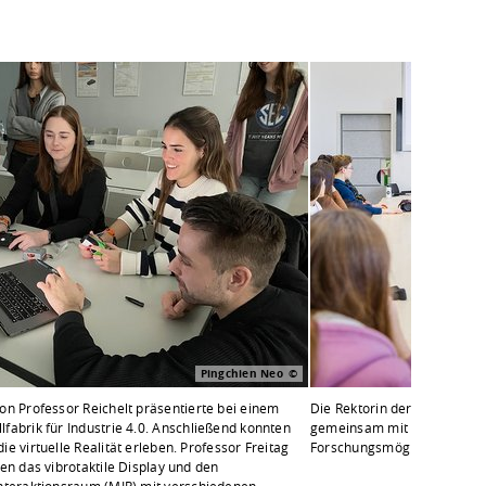
Pingchien Neo
on Professor Reichelt präsentierte bei einem
Die Rektorin der HTWD begrü
fabrik für Industrie 4.0. Anschließend konnten
gemeinsam mit Professor Wi
e virtuelle Realität erleben. Professor Freitag
Forschungsmöglichkeiten.
en das vibrotaktile Display und den
nteraktionsraum (MIR) mit verschiedenen