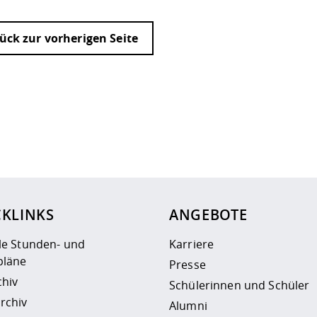
ück zur vorherigen Seite
ur
Datenschutzseite
.
CKLINKS
ANGEBOTE
le Stunden- und
Karriere
läne
Presse
chiv
Schülerinnen und Schüler
rchiv
Alumni