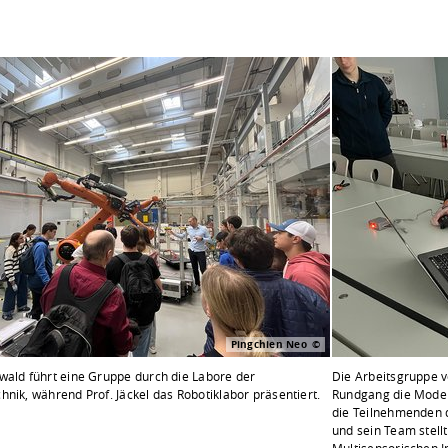
Pingchien Neo
wald führt eine Gruppe durch die Labore der
Die Arbeitsgruppe v
nik, während Prof. Jäckel das Robotiklabor präsentiert.
Rundgang die Modell
die Teilnehmenden di
und sein Team stellt
Multisensorischen I