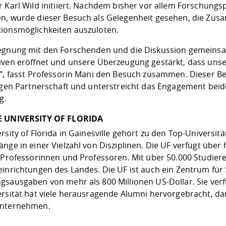
r Karl Wild initiiert. Nachdem bisher vor allem Forschung
n, wurde dieser Besuch als Gelegenheit gesehen, die Zusa
ionsmöglichkeiten auszuloten.
egnung mit den Forschenden und die Diskussion gemeins
iven eröffnet und unsere Überzeugung gestärkt, dass un
d", fasst Professorin Mani den Besuch zusammen. Dieser Bes
tigen Partnerschaft und unterstreicht das Engagement beide
g.
E UNIVERSITY OF FLORIDA
rsity of Florida in Gainesville gehört zu den Top-Universit
änge in einer Vielzahl von Disziplinen. Die UF verfügt üb
0 Professorinnen und Professoren. Mit über 50.000 Studiere
einrichtungen des Landes. Die UF ist auch ein Zentrum für 
gsausgaben von mehr als 800 Millionen US-Dollar. Sie verf
ersität hat viele herausragende Alumni hervorgebracht, da
Unternehmen.