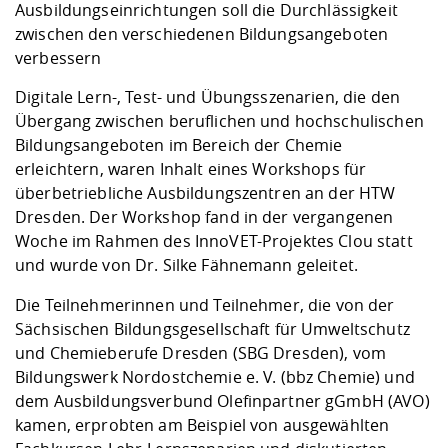
Kompetenz
Ausbildungseinrichtungen soll die Durchlässigkeit
Career Service
Angebote für
Chancengleichhe
Informatik/Math
Unternehmen
zwischen den verschiedenen Bildungsangeboten
Vorbereitung auf
Studien- und
Studieren in be
Forschungszent
FIS -
Prototyping und
Kontakt & Berat
Gremien und Ver
Studiengangentw
Formulare und 
verbessern
Prüfungsordnun
Lebenslagen ode
Lehren, Forsche
Forschungsinfor
Kontakt und Anfahrt
Hochschulgesund
Landbau/Umwelt
Beschaffungsvor
Weiterbilden im 
Digitale Lern-, Test- und Übungsszenarien, die den
Checkliste zum S
Gründung und St
Übergang zwischen beruflichen und hochschulischen
Studienbegleitu
Beratungsangebo
Wissenschaftlich
Qualitätssicherung
Bildungsangeboten im Bereich der Chemie
Klimaschutz & Na
Maschinenbau
und Physik
Studentenwerk 
Formulare und 
erleichtern, waren Inhalt eines Workshops für
Kooperationen u
überbetriebliche Ausbildungszentren an der HTW
Förderverein
Wirtschaftswisse
Dresden. Der Workshop fand in der vergangenen
Digitales Lernen 
Angebote der Age
Internationale T
Woche im Rahmen des InnoVET-Projektes Clou statt
Arbeit
und wurde von Dr. Silke Fähnemann geleitet.
Qualifizierungsa
Die Teilnehmerinnen und Teilnehmer, die von der
Fremdsprachen
Sächsischen Bildungsgesellschaft für Umweltschutz
und Chemieberufe Dresden (SBG Dresden), vom
Jobs, Praktika, D
Bildungswerk Nordostchemie e. V. (bbz Chemie) und
dem Ausbildungsverbund Olefinpartner gGmbH (AVO)
kamen, erprobten am Beispiel von ausgewählten