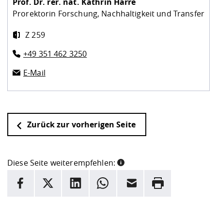
Prof. Dr. rer. nat.
Kathrin Harre
Prorektorin Forschung, Nachhaltigkeit und Transfer
Z 259
+49 351 462 3250
E-Mail
Zurück zur vorherigen Seite
Diese Seite weiterempfehlen:
INFORMATION
Facebook
X
LinkedIn
Whatsapp
E-Mail
Drucken
Hier stehen weitere Informationen und ein Link zur
Date