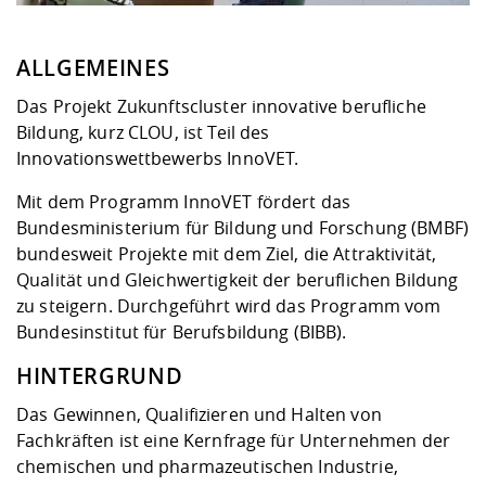
Kompetenz
Career Service
Angebote für
Chancengleichhe
Informatik/Math
Unternehmen
Vorbereitung auf
Studien- und
Studieren in be
Forschungszent
FIS -
Prototyping und
Kontakt & Berat
Gremien und Ver
Studiengangentw
Formulare und 
ALLGEMEINES
Prüfungsordnun
Lebenslagen ode
Lehren, Forsche
Forschungsinfor
Kontakt und Anfahrt
Hochschulgesund
Landbau/Umwelt
Beschaffungsvor
Weiterbilden im 
Das Projekt Zukunftscluster innovative berufliche
Checkliste zum S
Gründung und St
Bildung, kurz CLOU, ist Teil des
Studienbegleitu
Beratungsangebo
Wissenschaftlich
Qualitätssicherung
Innovationswettbewerbs InnoVET.
Klimaschutz & Na
Maschinenbau
und Physik
Studentenwerk 
Formulare und 
Kooperationen u
Mit dem Programm InnoVET fördert das
Bundesministerium für Bildung und Forschung (BMBF)
Förderverein
Wirtschaftswisse
Digitales Lernen 
Angebote der Age
Internationale T
bundesweit Projekte mit dem Ziel, die Attraktivität,
Arbeit
Qualität und Gleichwertigkeit der beruflichen Bildung
zu steigern. Durchgeführt wird das Programm vom
Qualifizierungsa
Bundesinstitut für Berufsbildung (BIBB).
Fremdsprachen
HINTERGRUND
Jobs, Praktika, D
Das Gewinnen, Qualifizieren und Halten von
Fachkräften ist eine Kernfrage für Unternehmen der
chemischen und pharmazeutischen Industrie,