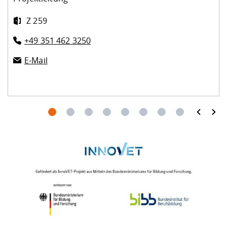
Z 259
+49 351 462 3250
E-Mail
prev
next