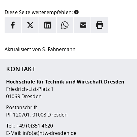
Diese Seite weiterempfehlen:
INFORMATION
Facebook
X
LinkedIn
Whatsapp
E-Mail
Drucken
Hier stehen weitere Informationen und ein Link zur
Date
Aktualisiert von
S. Fähnemann
KONTAKT
Hochschule für Technik und Wirtschaft Dresden
Friedrich-List-Platz 1
01069 Dresden
Postanschrift
PF 120701, 01008 Dresden
Tel.:
+49 (0)351 4620
E-Mail:
info(at)htw-dresden.de