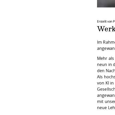
Erstellt von P
Werks
Im Rahme
angewand
Mehr als
neun in 
den Nach
Als hochs
von KI i
Gesellsc
angewand
mit unse
neue Leh