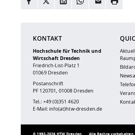
Hier stehen weitere Informationen und ein Link z
KONTAKT
QUI
Hochschule für Technik und
Aktuel
Wirtschaft Dresden
Raump
Friedrich-List-Platz 1
Bildar
01069 Dresden
Newsa
Postanschrift
Telefo
PF 120701, 01008 Dresden
Veran
Tel.:
+49 (0)351 4620
Kontak
E-Mail:
info(at)htw-dresden.de
©
1992-2026 HTW Dresden
Alle Rechte vorbehalten