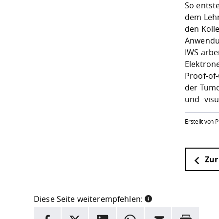
So entst
dem Lehr
den Koll
Anwendun
IWS
arbe
Elektron
Proof-of
der Tumo
und -visu
Erstellt von P
Zur
Diese Seite weiterempfehlen:
INFORMATION
Facebook
X
LinkedIn
Whatsapp
E-Mail
Drucken