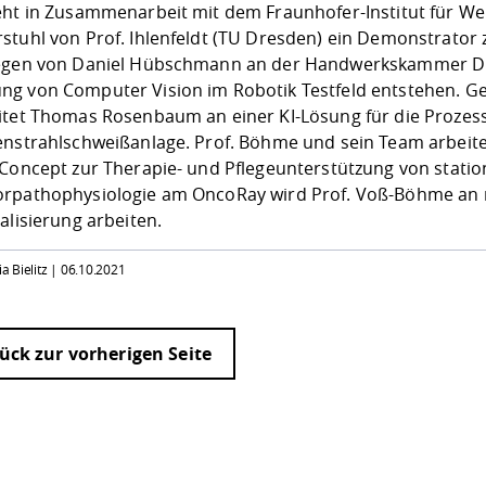
eht in Zusammenarbeit mit dem
Fraunhofer-Institut für 
stuhl von Prof. Ihlenfeldt (TU Dresden) ein Demonstrator
egen von
Daniel Hübschmann
an der Handwerkskammer Dre
g von Computer Vision im Robotik Testfeld entstehen.
itet
Thomas Rosenbaum
an einer KI-Lösung für die Proze
enstrahlschweißanlage.
Prof. Böhme und sein Team
arbeite
-Concept zur Therapie- und Pflegeunterstützung von sta
rpathophysiologie am OncoRay wird Prof. Voß-Böhme an 
alisierung arbeiten.
ia Bielitz |
06.10.2021
ück zur vorherigen Seite