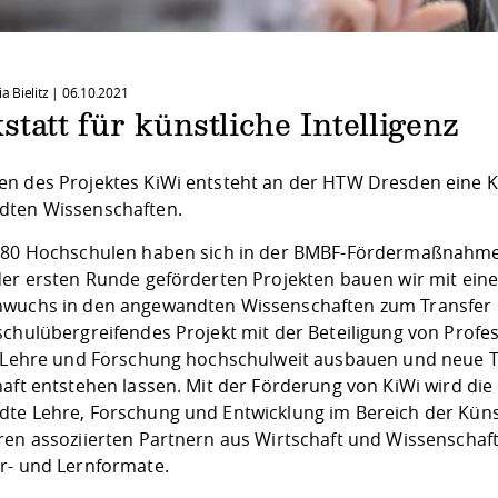
ia Bielitz |
06.10.2021
tatt für künstliche Intelligenz
n des Projektes KiWi entsteht an der HTW Dresden eine K
ten Wissenschaften.
 80 Hochschulen haben sich in der BMBF-Fördermaßnahm
der ersten Runde geförderten Projekten bauen wir mit ein
wuchs in den angewandten Wissenschaften zum Transfer in 
chulübergreifendes Projekt mit der Beteiligung von Profes
n Lehre und Forschung hochschulweit ausbauen und neue T
haft entstehen lassen. Mit der Förderung von KiWi wird die
te Lehre, Forschung und Entwicklung im Bereich der Küns
ren assoziierten Partnern aus Wirtschaft und Wissenscha
r- und Lernformate.