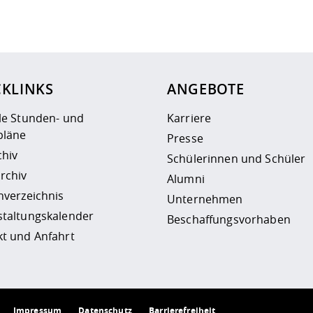
ur
Datenschutzseite
.
CKLINKS
ANGEBOTE
le Stunden- und
Karriere
läne
Presse
chiv
Schülerinnen und Schüler
rchiv
Alumni
nverzeichnis
Unternehmen
staltungskalender
Beschaffungsvorhaben
t und Anfahrt
Impressum
Datenschutz
Barrierefreiheit