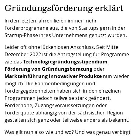
Kompetenz
Career Service
Angebote für
Chancengleichhe
Informatik/Math
Unternehmen
Gründungsförderung erklärt
Vorbereitung auf
Studien- und
Studieren in be
Forschungszent
FIS -
Prototyping und
Kontakt & Berat
Gremien und Ver
Studiengangentw
Formulare und 
Prüfungsordnun
Lebenslagen ode
Lehren, Forsche
Forschungsinfor
In den letzten Jahren liefen immer mehr
Kontakt und Anfahrt
Hochschulgesund
Landbau/Umwelt
Beschaffungsvor
Weiterbilden im 
Förderprogramme aus, die von Startups gern in der
Checkliste zum S
Gründung und St
Startup-Phase ihres Unternehmens genutzt wurden.
Studienbegleitu
Beratungsangebo
Wissenschaftlich
Qualitätssicherung
Klimaschutz & Na
Maschinenbau
Leider oft ohne lückenlosen Anschluss. Seit Mitte
und Physik
Studentenwerk 
Formulare und 
Kooperationen u
Dezember 2022 ist die Antragstellung für Programme
wie das
Technologiegründungsstipendium
,
Förderverein
Wirtschaftswisse
Digitales Lernen 
Angebote der Age
Internationale T
Förderung von Gründungsberatung
oder
Arbeit
Markteinführung innovativer Produkte
nun wieder
möglich. Die Rahmenbedingungen und
Qualifizierungsa
Fördergegebenheiten haben sich in den einzelnen
Fremdsprachen
Programmen jedoch teilweise stark geändert.
Förderhöhe, Zugangsvoraussetzungen oder
Förderquote abhängig von der sächsischen Region
Jobs, Praktika, D
gestalten sich ganz oder teilweise anders als bekannt.
Was gilt nun also wie und wo? Und was genau verbirgt