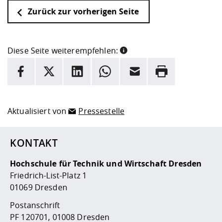
Zurück zur vorherigen Seite
Diese Seite weiterempfehlen:
INFORMATION
Facebook
X
LinkedIn
Whatsapp
E-Mail
Drucken
Hier stehen weitere Informationen und ein Link zur
Date
Aktualisiert von
Pressestelle
KONTAKT
Hochschule für Technik und Wirtschaft Dresden
Friedrich-List-Platz 1
01069 Dresden
Postanschrift
PF 120701, 01008 Dresden