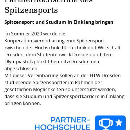
Kompetenz
Career Service
Angebote für
Chancengleichhe
Informatik/Math
Unternehmen
Spitzensports
Vorbereitung auf
Studien- und
Studieren in be
Forschungszent
FIS -
Prototyping und
Kontakt & Berat
Gremien und Ver
Studiengangentw
Formulare und 
Prüfungsordnun
Lebenslagen ode
Lehren, Forsche
Forschungsinfor
Spitzensport und Studium in Einklang bringen
Kontakt und Anfahrt
Hochschulgesund
Landbau/Umwelt
Beschaffungsvor
Weiterbilden im 
Checkliste zum S
Gründung und St
Im Sommer 2020 wurde die
Studienbegleitu
Beratungsangebo
Wissenschaftlich
Kooperationsvereinbarung zum Spitzensport
Qualitätssicherung
Klimaschutz & Na
Maschinenbau
und Physik
Studentenwerk 
Formulare und 
zwischen der Hochschule für Technik und Wirtschaft
Kooperationen u
Dresden, dem Studentenwerk Dresden und dem
Olympiastützpunkt Chemnitz/Dresden neu
Förderverein
Wirtschaftswisse
Digitales Lernen 
Angebote der Age
Internationale T
abgeschlossen.
Arbeit
Mit dieser Vereinbarung sollen an der HTW Dresden
studierende Spitzensportler im Rahmen der
Qualifizierungsa
gesetzlichen Möglichkeiten so unterstützt werden,
Fremdsprachen
dass sie Studium und Spitzensportkarriere in Einklang
bringen können.
Jobs, Praktika, D