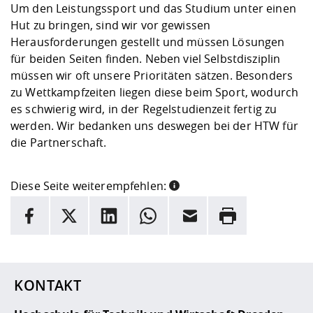
Um den Leistungssport und das Studium unter einen
Hut zu bringen, sind wir vor gewissen
Herausforderungen gestellt und müssen Lösungen
für beiden Seiten finden. Neben viel Selbstdisziplin
müssen wir oft unsere Prioritäten sätzen. Besonders
zu Wettkampfzeiten liegen diese beim Sport, wodurch
es schwierig wird, in der Regelstudienzeit fertig zu
werden. Wir bedanken uns deswegen bei der HTW für
die Partnerschaft.
Diese Seite weiterempfehlen:
INFORMATION
Facebook
X
LinkedIn
Whatsapp
E-Mail
Drucken
Hier stehen weitere Informationen und ein Link zur
Date
KONTAKT