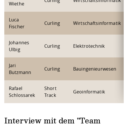
Curling
Wirtschaftsinformatik
Wiethe
Luca
Curling
Wirtschaftsinformatik
Fischer
Johannes
Curling
Elektrotechnik
Ulbig
Jari
Curling
Bauingenieurwesen
Butzmann
Rafael
Short
Geoinformatik
Schlossarek
Track
Interview mit dem "Team