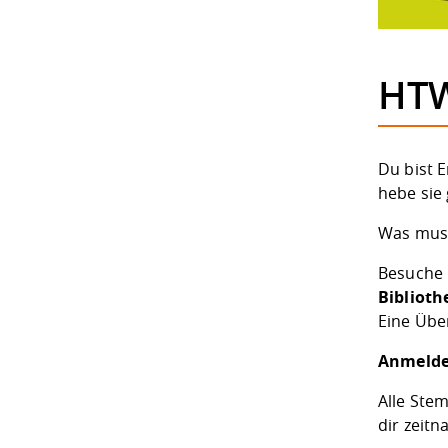
HTW
Du bist 
hebe sie 
Was muss
Besuche 
Biblioth
Eine Übe
Anmelde
Alle Ste
dir zeit