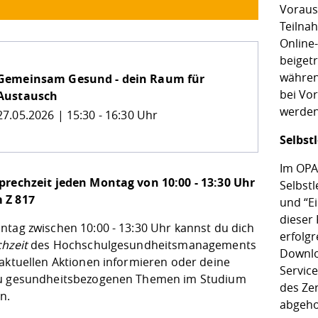
Voraus
Teilna
Online
beiget
währen
Gemeinsam Gesund - dein Raum für
bei Vo
Austausch
werde
27.05.2026 | 15:30 - 16:30 Uhr
Selbst
Im OPA
prechzeit jeden Montag von 10:00 - 13:30 Uhr
Selbstl
 Z 817
und “E
dieser 
ntag zwischen 10:00 - 13:30 Uhr kannst du dich
erfolgr
hzeit
des Hochschulgesundheitsmanagements
Downlo
 aktuellen Aktionen informieren oder deine
Service
u gesundheitsbezogenen Themen im Studium
des Ze
en.
abgeho