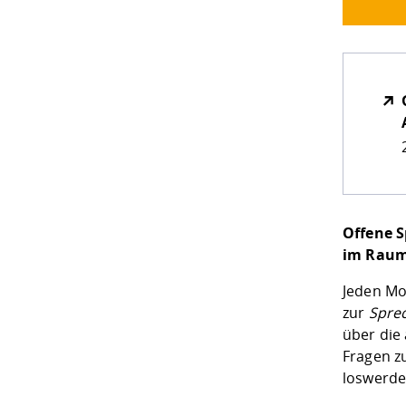
Offene S
im Raum
Jeden Mo
zur
Sprec
über die
Fragen z
loswerd