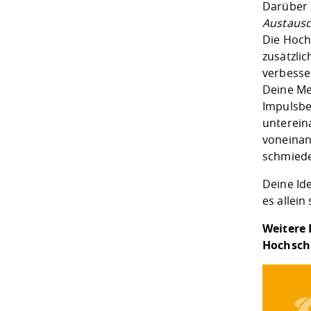
Darüber 
Austausc
Die Hoc
zusätzli
verbesse
Deine Me
Impulsbei
unterein
voneinan
schmied
Deine Id
es allein
Weitere 
Hochsch