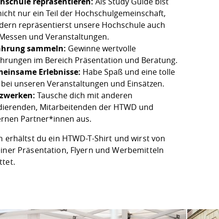
hschule repräsentieren:
Als Study Guide bist
nicht nur ein Teil der Hochschulgemeinschaft,
dern repräsentierst unsere Hochschule auch
 Messen und Veranstaltungen.
ahrung sammeln:
Gewinne wertvolle
ahrungen im Bereich Präsentation und Beratung.
einsame Erlebnisse:
Habe Spaß und eine tolle
t bei unseren Veranstaltungen und Einsätzen.
zwerken:
Tausche dich mit anderen
dierenden, Mitarbeitenden der HTWD und
ernen Partner*innen aus.
h erhältst du ein HTWD-T-Shirt und wirst von
einer Präsentation, Flyern und Werbemitteln
tet.