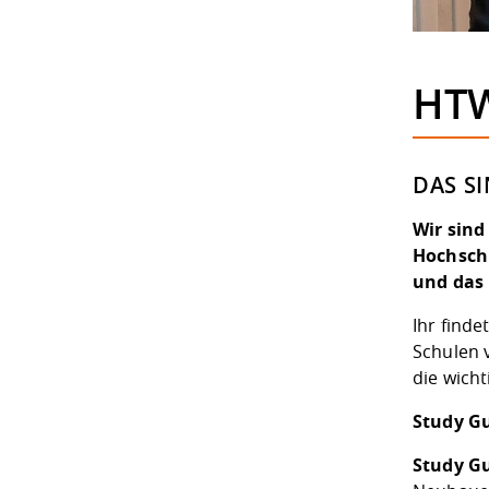
HTW
DAS S
Wir sind
Hochschu
und das 
Ihr find
Schulen 
die wich
Study Gu
Study Gu