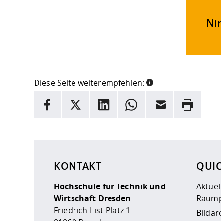
Ni
Diese Seite weiterempfehlen:
INFORMATION
Facebook
X
LinkedIn
Whatsapp
E-Mail
Drucken
Hier stehen weitere Informationen und ein Link z
KONTAKT
QUI
Hochschule für Technik und
Aktuel
Wirtschaft Dresden
Raump
Friedrich-List-Platz 1
Bildar