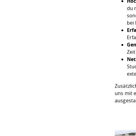
Hoc
du 
son
bei
Erf
Erf
Gem
Zei
Net
Stu
ext
Zusätzlic
uns mit 
ausgestat