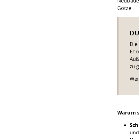
Neubauer
Götze
DU
Die
Ehr
Auß
zu 
Wen
Warum s
Sch
und