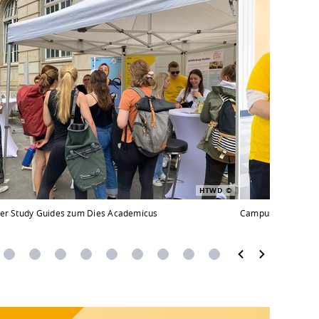
HTWD
der Study Guides zum Dies Academicus
Campustag 2024