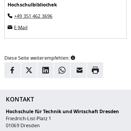
Hochschulbibliothek
+49 351 462 3696
E-Mail
Diese Seite weiterempfehlen:
INFORMATION
Facebook
X
LinkedIn
Whatsapp
E-Mail
Drucken
Hier stehen weitere Informationen und ein Link zur
Date
KONTAKT
Hochschule für Technik und Wirtschaft Dresden
Friedrich-List-Platz 1
01069 Dresden