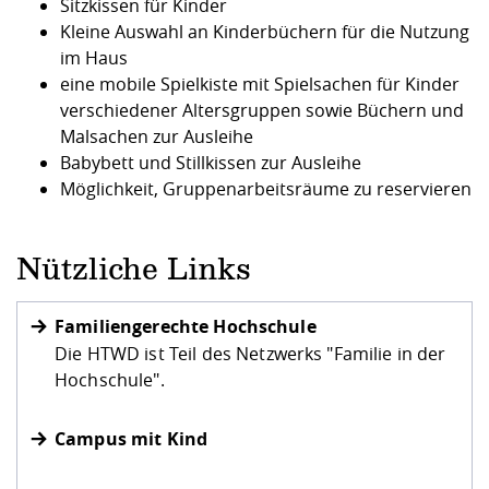
Kompetenz
Sitzkissen für Kinder
Career Service
Angebote für
Chancengleichhe
Informatik/Math
Unternehmen
Kleine Auswahl an Kinderbüchern für die Nutzung
Vorbereitung auf
Studien- und
Studieren in be
Forschungszent
FIS -
Prototyping und
Kontakt & Berat
Gremien und Ver
Studiengangentw
Formulare und 
im Haus
Prüfungsordnun
Lebenslagen ode
Lehren, Forsche
Forschungsinfor
eine mobile Spielkiste mit Spielsachen für Kinder
Kontakt und Anfahrt
Hochschulgesund
Landbau/Umwelt
Beschaffungsvor
Weiterbilden im 
verschiedener Altersgruppen sowie Büchern und
Checkliste zum S
Gründung und St
Malsachen zur Ausleihe
Studienbegleitu
Beratungsangebo
Wissenschaftlich
Qualitätssicherung
Babybett und Stillkissen zur Ausleihe
Klimaschutz & Na
Maschinenbau
und Physik
Studentenwerk 
Formulare und 
Möglichkeit, Gruppenarbeitsräume zu reservieren
Kooperationen u
Förderverein
Wirtschaftswisse
Digitales Lernen 
Angebote der Age
Internationale T
Nützliche Links
Arbeit
Qualifizierungsa
Familiengerechte Hochschule
Fremdsprachen
Die HTWD ist Teil des Netzwerks "Familie in der
Hochschule".
Jobs, Praktika, D
Campus mit Kind