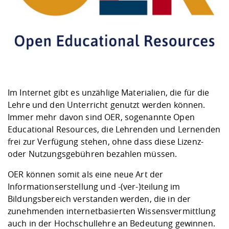
Kompetenz
Career Service
Angebote für
Chancengleichhe
Informatik/Math
Unternehmen
Vorbereitung auf
Studien- und
Studieren in be
Forschungszent
FIS -
Prototyping und
Kontakt & Berat
Gremien und Ver
Studiengangentw
Formulare und 
Prüfungsordnun
Lebenslagen ode
Lehren, Forsche
Forschungsinfor
Kontakt und Anfahrt
Hochschulgesund
Landbau/Umwelt
Beschaffungsvor
Weiterbilden im 
Checkliste zum S
Gründung und St
Studienbegleitu
Beratungsangebo
Wissenschaftlich
Qualitätssicherung
Klimaschutz & Na
Maschinenbau
und Physik
Studentenwerk 
Formulare und 
Kooperationen u
Im Internet gibt es unzählige Materialien, die für die
Lehre und den Unterricht genutzt werden können.
Förderverein
Wirtschaftswisse
Digitales Lernen 
Angebote der Age
Internationale T
Immer mehr davon sind OER, sogenannte Open
Arbeit
Educational Resources, die Lehrenden und Lernenden
frei zur Verfügung stehen, ohne dass diese Lizenz-
Qualifizierungsa
oder Nutzungsgebühren bezahlen müssen.
Fremdsprachen
OER können somit als eine neue Art der
Informationserstellung und -(ver-)teilung im
Jobs, Praktika, D
Bildungsbereich verstanden werden, die in der
zunehmenden internetbasierten Wissensvermittlung
auch in der Hochschullehre an Bedeutung gewinnen.