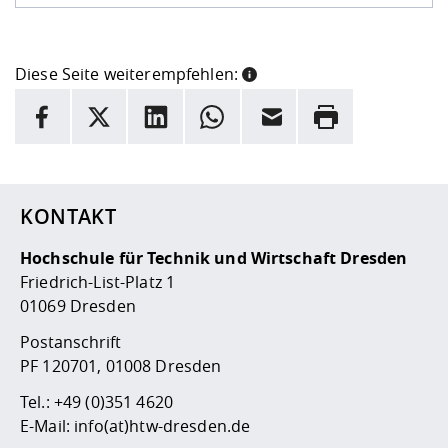
Diese Seite weiterempfehlen:
INFORMATION
Facebook
X
LinkedIn
Whatsapp
E-Mail
Drucken
Hier stehen weitere Informationen und ein Link zur
Date
KONTAKT
Hochschule für Technik und Wirtschaft Dresden
Friedrich-List-Platz 1
01069 Dresden
Postanschrift
PF 120701, 01008 Dresden
Tel.:
+49 (0)351 4620
E-Mail:
info(at)htw-dresden.de