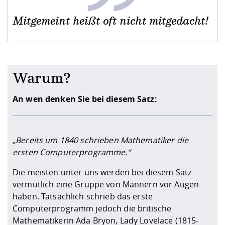
Kompetenz
Career Service
Angebote für
Chancengleichhe
Informatik/Math
Unternehmen
Mitgemeint heißt oft nicht mitgedacht!
Vorbereitung auf
Studien- und
Studieren in be
Forschungszent
FIS -
Prototyping und
Kontakt & Berat
Gremien und Ver
Studiengangentw
Formulare und 
Prüfungsordnun
Lebenslagen ode
Lehren, Forsche
Forschungsinfor
Kontakt und Anfahrt
Hochschulgesund
Landbau/Umwelt
Beschaffungsvor
Weiterbilden im 
Checkliste zum S
Gründung und St
Studienbegleitu
Beratungsangebo
Wissenschaftlich
Qualitätssicherung
Klimaschutz & Na
Maschinenbau
Warum?
und Physik
Studentenwerk 
Formulare und 
Kooperationen u
An wen denken Sie bei diesem Satz:
Förderverein
Wirtschaftswisse
Digitales Lernen 
Angebote der Age
Internationale T
Arbeit
„Bereits um 1840 schrieben Mathematiker die
Qualifizierungsa
ersten Computerprogramme.“
Fremdsprachen
Die meisten unter uns werden bei diesem Satz
vermutlich eine Gruppe von Männern vor Augen
Jobs, Praktika, D
haben. Tatsächlich schrieb das erste
Computerprogramm jedoch die britische
Mathematikerin Ada Bryon, Lady Lovelace (1815-