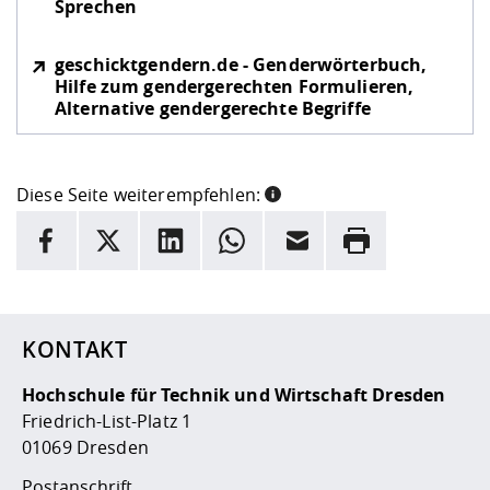
Sprechen
geschicktgendern.de - Genderwörterbuch,
Hilfe zum gendergerechten Formulieren,
Alternative gendergerechte Begriffe
Diese Seite weiterempfehlen:
INFORMATION
Facebook
X
LinkedIn
Whatsapp
E-Mail
Drucken
Hier stehen weitere Informationen und ein Link zur
Date
KONTAKT
Hochschule für Technik und Wirtschaft Dresden
Friedrich-List-Platz 1
01069 Dresden
Postanschrift