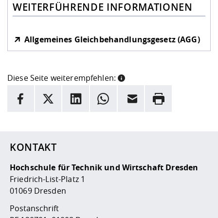
WEITERFÜHRENDE INFORMATIONEN
Allgemeines Gleichbehandlungsgesetz (AGG)
Diese Seite weiterempfehlen:
INFORMATION
Facebook
X
LinkedIn
Whatsapp
E-Mail
Drucken
Hier stehen weitere Informationen und ein Link zur
Date
KONTAKT
Hochschule für Technik und Wirtschaft Dresden
Friedrich-List-Platz 1
01069 Dresden
Postanschrift