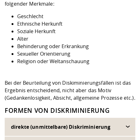
Kompetenz
folgender Merkmale:
Career Service
Angebote für
Chancengleichhe
Informatik/Math
Unternehmen
Vorbereitung auf
Studien- und
Studieren in be
Forschungszent
FIS -
Prototyping und
Kontakt & Berat
Gremien und Ver
Studiengangentw
Formulare und 
Geschlecht
Prüfungsordnun
Lebenslagen ode
Lehren, Forsche
Forschungsinfor
Ethnische Herkunft
Kontakt und Anfahrt
Hochschulgesund
Landbau/Umwelt
Beschaffungsvor
Weiterbilden im 
Soziale Herkunft
Checkliste zum S
Gründung und St
Alter
Studienbegleitu
Beratungsangebo
Wissenschaftlich
Qualitätssicherung
Behinderung oder Erkrankung
Klimaschutz & Na
Maschinenbau
und Physik
Studentenwerk 
Formulare und 
Sexueller Orientierung
Kooperationen u
Religion oder Weltanschauung
Förderverein
Wirtschaftswisse
Digitales Lernen 
Angebote der Age
Internationale T
Arbeit
Bei der Beurteilung von Diskiminierungsfällen ist das
Qualifizierungsa
Ergebnis entscheidend, nicht aber das Motiv
Fremdsprachen
(Gedankenlosigkeit, Absicht, allgemeine Prozesse etc.).
FORMEN VON DISKRIMINIERUNG
Jobs, Praktika, D
direkte (unmittelbare) Diskriminierung