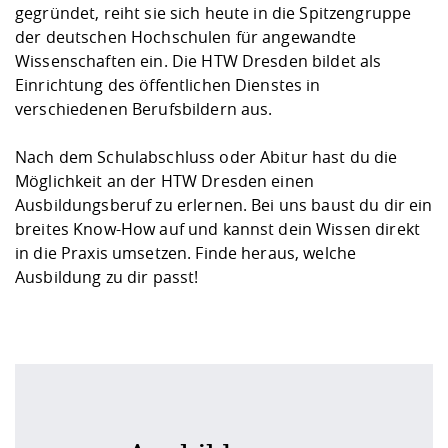
Kompetenz
gegründet, reiht sie sich heute in die Spitzengruppe
Career Service
Angebote für
Chancengleichhe
Informatik/Math
Unternehmen
der deutschen Hochschulen für angewandte
Vorbereitung auf
Studien- und
Studieren in be
Forschungszent
FIS -
Prototyping und
Kontakt & Berat
Gremien und Ver
Studiengangentw
Formulare und 
Wissenschaften ein. Die HTW Dresden bildet als
Prüfungsordnun
Lebenslagen ode
Lehren, Forsche
Forschungsinfor
Kontakt und Anfahrt
Einrichtung des öffentlichen Dienstes in
Hochschulgesund
Landbau/Umwelt
Beschaffungsvor
Weiterbilden im 
verschiedenen Berufsbildern aus.
Checkliste zum S
Gründung und St
Studienbegleitu
Beratungsangebo
Wissenschaftlich
Qualitätssicherung
Klimaschutz & Na
Maschinenbau
Nach dem Schulabschluss oder Abitur hast du die
und Physik
Studentenwerk 
Formulare und 
Kooperationen u
Möglichkeit an der HTW Dresden einen
Ausbildungsberuf zu erlernen. Bei uns baust du dir ein
Förderverein
Wirtschaftswisse
Digitales Lernen 
Angebote der Age
Internationale T
breites Know-How auf und kannst dein Wissen direkt
Arbeit
in die Praxis umsetzen. Finde heraus, welche
Ausbildung zu dir passt!
Qualifizierungsa
Fremdsprachen
Jobs, Praktika, D
Ausbildung an
Ausbildung an
Ausbildung an
Ausbildung an
Ausbildung an
Ausbildung an
Ausbildung an
Ausbildung an