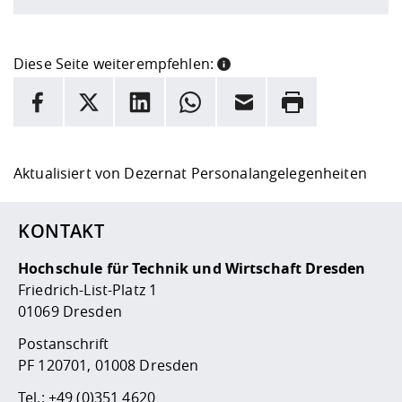
Diese Seite weiterempfehlen:
INFORMATION
Facebook
X
LinkedIn
Whatsapp
E-Mail
Drucken
Hier stehen weitere Informationen und ein Link zur
Date
Aktualisiert von
Dezernat Personalangelegenheiten
KONTAKT
Hochschule für Technik und Wirtschaft Dresden
Friedrich-List-Platz 1
01069 Dresden
Postanschrift
PF 120701, 01008 Dresden
Tel.:
+49 (0)351 4620