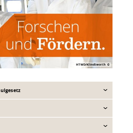
HTWD/Klindtworth
ulgesetz