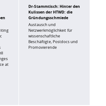
Dr-Stammtisch: Hinter den
Kulissen der HTWD: die
ben
Gründungsschmiede
Austausch und
iting
Netzwerkmöglichkeit für
ic
wissenschaftliche
Beschäftigte, Postdocs und
s
Promovierende
ll
enges
ce at