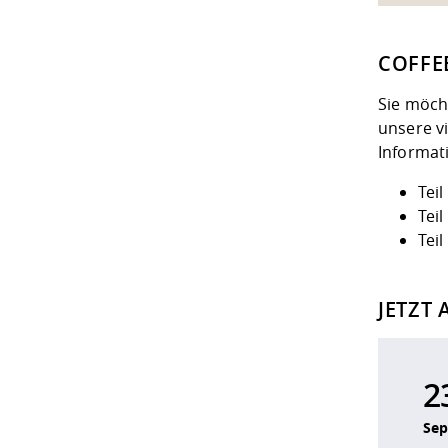
COFFE
Sie möch
unsere vi
Informat
Tei
Tei
Tei
JETZT
2
Sep