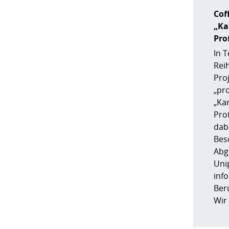
Coff
„Ka
Pro
In T
Rei
Pro
„pr
„Ka
Pro
dabe
Bes
Abg
Uni
inf
Ber
Wir 