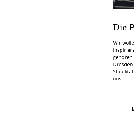
Die 
Wir woll
inspirie
gehören 
Dresden 
Stabilitä
uns!
H