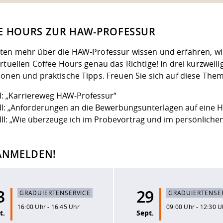
E HOURS ZUR HAW-PROFESSUR
ten mehr über die HAW-Professur wissen und erfahren, w
rtuellen Coffee Hours genau das Richtige! In drei kurzweil
ionen und praktische Tipps. Freuen Sie sich auf diese The
l I: „Karriereweg HAW-Professur“
l II: „Anforderungen an die Bewerbungsunterlagen auf eine 
l III: „Wie überzeuge ich im Probevortrag und im persönlic
 ANMELDEN!
3
29
GRADUIERTENSERVICE
GRADUIERTENSE
16:00 Uhr - 16:45 Uhr
09:00 Uhr - 12:30 U
t.
Sept.