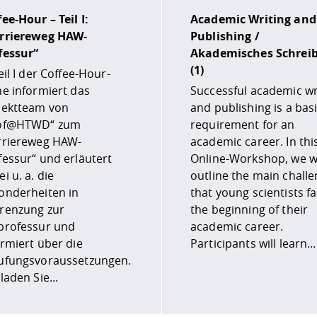
ee-Hour – Teil I:
Academic Writing and
rriereweg HAW-
Publishing /
fessur“
Akademisches Schrei
(1)
eil I der Coffee-Hour-
he informiert das
Successful academic wr
jektteam von
and publishing is a bas
of@HTWD“ zum
requirement for an
rriereweg HAW-
academic career. In thi
fessur“ und erläutert
Online-Workshop, we wi
i u. a. die
outline the main chall
onderheiten in
that young scientists fa
renzung zur
the beginning of their
professur und
academic career.
ormiert über die
Participants will learn...
ufungsvoraussetzungen.
laden Sie...