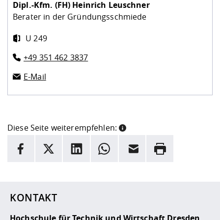
Dipl.-Kfm. (FH)
Heinrich Leuschner
Berater in der Gründungsschmiede
U 249
+49 351 462 3837
E-Mail
Diese Seite weiterempfehlen:
INFORMATION
Facebook
X
LinkedIn
Whatsapp
E-Mail
Drucken
Hier stehen weitere Informationen und ein Link zur
Date
KONTAKT
Hochschule für Technik und Wirtschaft Dresden