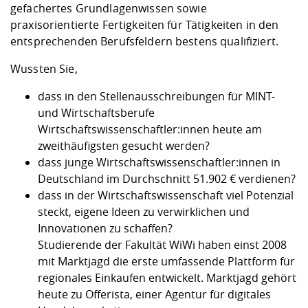
Kompetenz
gefächertes Grundlagenwissen sowie
Career Service
Angebote für
Chancengleichhe
Informatik/Math
Unternehmen
praxisorientierte Fertigkeiten für Tätigkeiten in den
Vorbereitung auf
Studien- und
Studieren in be
Forschungszent
FIS -
Prototyping und
Kontakt & Berat
Gremien und Ver
Studiengangentw
Formulare und 
entsprechenden Berufsfeldern bestens qualifiziert.
Prüfungsordnun
Lebenslagen ode
Lehren, Forsche
Forschungsinfor
Kontakt und Anfahrt
Hochschulgesund
Landbau/Umwelt
Beschaffungsvor
Weiterbilden im 
Wussten Sie,
Checkliste zum S
Gründung und St
Studienbegleitu
Beratungsangebo
Wissenschaftlich
dass in den Stellenausschreibungen für MINT-
Qualitätssicherung
Klimaschutz & Na
Maschinenbau
und Physik
Studentenwerk 
Formulare und 
und Wirtschaftsberufe
Kooperationen u
Wirtschaftswissenschaftler:innen heute
am
zweithäufigsten
gesucht werden?
Förderverein
Wirtschaftswisse
Digitales Lernen 
Angebote der Age
Internationale T
dass junge Wirtschaftswissenschaftler:innen in
Arbeit
Deutschland im
Durchschnitt 51.902 € verdienen
?
dass in der Wirtschaftswissenschaft viel Potenzial
Qualifizierungsa
steckt, eigene Ideen zu verwirklichen und
Fremdsprachen
Innovationen zu schaffen?
Studierende der Fakultät WiWi haben einst 2008
Jobs, Praktika, D
mit
Marktjagd
die erste umfassende Plattform für
regionales Einkaufen entwickelt. Marktjagd gehört
heute zu Offerista, einer Agentur für digitales