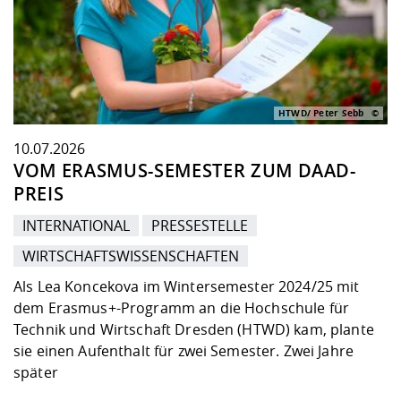
Kompetenz
Chancengleichheit
Informatik/Mathematik
Unternehmen
Vorbereitung auf das Studium
Studien- und
Studieren in besonderen
Forschungszentrum ZAFT
FIS -
Prototyping und LabX
Kontakt & Beratung
Gremien und Vertretungen
Studiengangentwicklung
Formulare und Dokumente
Prüfungsordnungen
Lebenslagen oder Notlagen
Lehren, Forschen und
Forschungsinformationsystem
Hochschulgesundheit
Landbau/Umwelt/Chemie
Beschaffungsvorhaben
Weiterbilden im Ausland
Checkliste zum Studienstart
Gründung und Startup Service
HTWD/ Peter Sebb
Studienbegleitung Mathematik
Beratungsangebote des
Wissenschaftliche Praxis
Klimaschutz & Nachhaltigkeit
Maschinenbau
und Physik
Studentenwerk Dresden
Formulare und Dokumente
10.07.2026
Kooperationen und Netzwerke
VOM ERASMUS-SEMESTER ZUM DAAD-
PREIS
Förderverein
Wirtschaftswissenschaften
Digitales Lernen und KI
Angebote der Agentur für
Internationale Tage
Arbeit
INTERNATIONAL
PRESSESTELLE
WIRTSCHAFTSWISSENSCHAFTEN
Qualifizierungsangebote und
Fremdsprachen
Als Lea Koncekova im Wintersemester 2024/25 mit
dem Erasmus+-Programm an die Hochschule für
Technik und Wirtschaft Dresden (HTWD) kam, plante
Jobs, Praktika, Diplomarbeiten
sie einen Aufenthalt für zwei Semester. Zwei Jahre
später