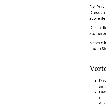
Die Prax
Dresden 
sowie de
Durch di
Studiere
Nähere I
finden S
Vort
Das
ein
Das
tei
Abs