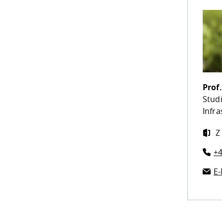
Prof.
Stud
Infr
Z
+4
E-