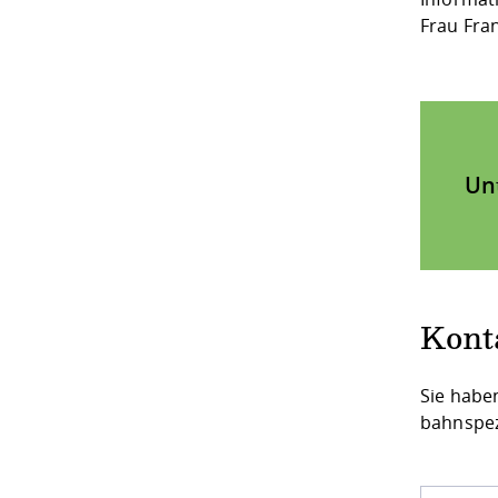
Frau Fra
Un
Kont
Sie habe
bahnspez