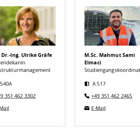
 Dr.-Ing.
Ulrike Gräfe
M.Sc.
Mahmut Sami
iendekanin
Elmaci
astrukturmanagement
Studiengangskoordina
 540A
A 517
9 351 462 3302
+49 351 462 2465
Mail
E-Mail