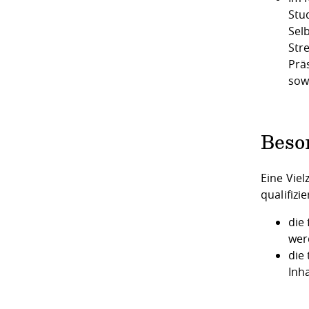
Stu
Sel
Str
Prä
sowi
Beso
Eine Vie
qualifizi
die
wer
die
Inh