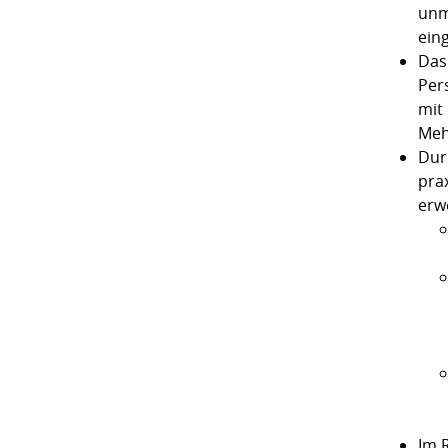
unm
ein
Das
Per
mit
Meh
Dur
pra
erw
Im 