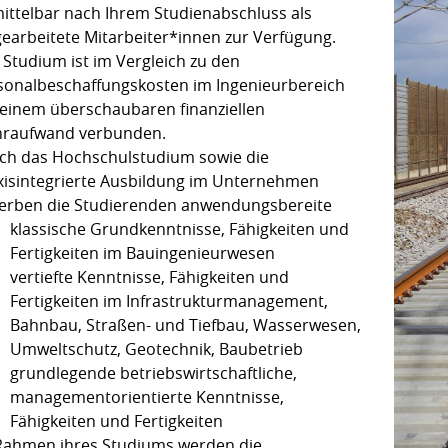
ittelbar nach Ihrem Studienabschluss als
gearbeitete Mitarbeiter*innen zur Verfügung.
 Studium ist im Vergleich zu den
sonalbeschaffungskosten im Ingenieurbereich
 einem überschaubaren finanziellen
raufwand verbunden.
ch das Hochschulstudium sowie die
xisintegrierte Ausbildung im Unternehmen
erben die Studierenden anwendungsbereite
klassische Grundkenntnisse, Fähigkeiten und
Fertigkeiten im Bauingenieurwesen
vertiefte Kenntnisse, Fähigkeiten und
Fertigkeiten im Infrastrukturmanagement,
Bahnbau, Straßen- und Tiefbau, Wasserwesen,
Umweltschutz, Geotechnik, Baubetrieb
grundlegende betriebswirtschaftliche,
managementorientierte Kenntnisse,
Fähigkeiten und Fertigkeiten
Rahmen ihres Studiums werden die