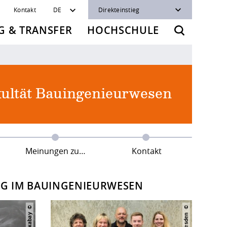
Kontakt
DE
Direkteinstieg
 & TRANSFER
HOCHSCHULE
ultät Bauingenieurwesen
Meinungen zur ESE
Kontakt
NG IM BAUINGENIEURWESEN
pixabay