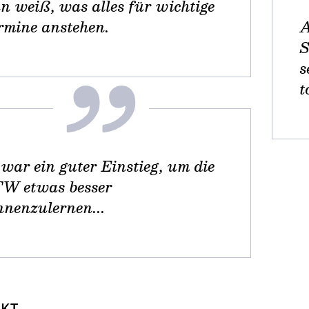
n weiß, was alles für wichtige
rmine anstehen.
A
S
s
t
 war ein guter Einstieg, um die
W etwas besser
nnenzulernen...
KT