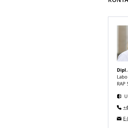
Dipl.
Labor
RAP S
U
+4
E-