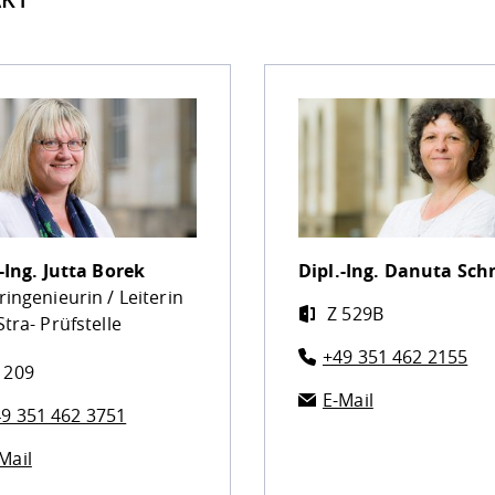
-Ing.
Jutta Borek
Dipl.-Ing.
Danuta Sch
ingenieurin / Leiterin
Z 529B
tra- Prüfstelle
+49 351 462 2155
 209
E-Mail
9 351 462 3751
Mail