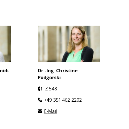
midt
Dr.-Ing.
Christine
Podgorski
Z 548
+49 351 462 2202
E-Mail