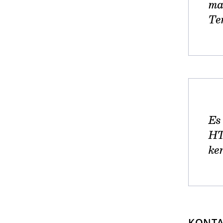
ma
Te
Es
HT
ke
KONTA