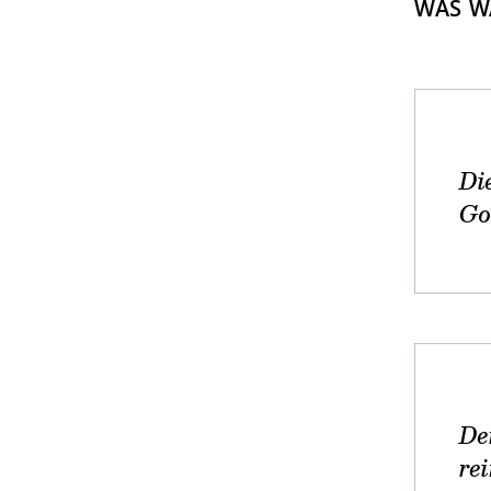
WAS W
Di
Go
De
re