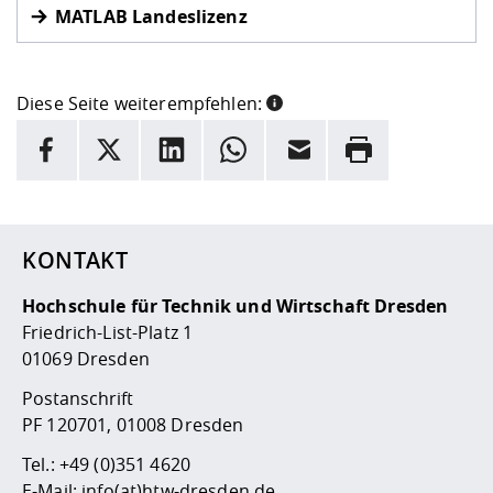
MATLAB Landeslizenz
Diese Seite weiterempfehlen:
INFORMATION
Facebook
X
LinkedIn
Whatsapp
E-Mail
Drucken
Hier stehen weitere Informationen und ein Link zur
Date
KONTAKT
Hochschule für Technik und Wirtschaft Dresden
Friedrich-List-Platz 1
01069 Dresden
Postanschrift
PF 120701, 01008 Dresden
Tel.:
+49 (0)351 4620
E-Mail:
info(at)htw-dresden.de