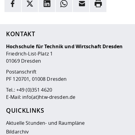
Facebook
X
LinkedIn
Whatsapp
E-Mail
Drucken
Hier stehen weitere Informationen und ein Link zur
Date
KONTAKT
Hochschule für Technik und Wirtschaft Dresden
Friedrich-List-Platz 1
01069 Dresden
Postanschrift
PF 120701, 01008 Dresden
Tel.:
+49 (0)351 4620
E-Mail:
info(at)htw-dresden.de
QUICKLINKS
Aktuelle Stunden- und Raumpläne
Bildarchiv