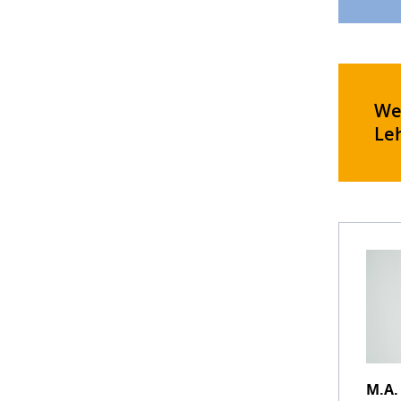
We
Le
M.A