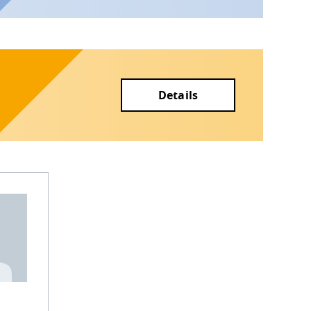
d
Details