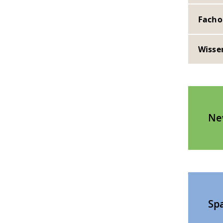
Facho
Wissen
Ne
Sp