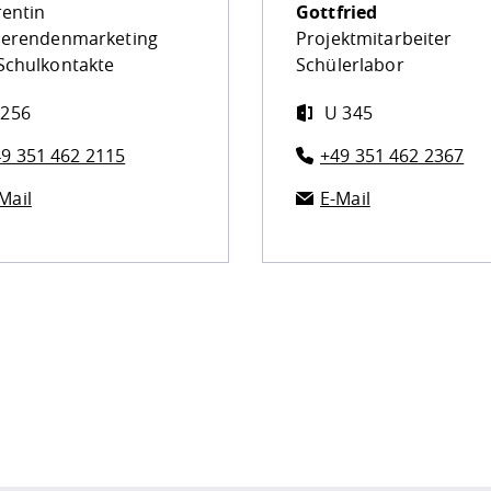
rentin
Gottfried
ierendenmarketing
Projektmitarbeiter
Schulkontakte
Schülerlabor
 256
U 345
9 351 462 2115
+49 351 462 2367
Mail
E-Mail
ur
Datenschutzseite
.