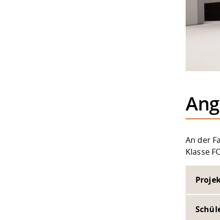
Ang
An der Fa
Klasse F
Proje
Schül