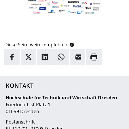
Diese Seite weiterempfehlen:
INFORMATION
Facebook
X
LinkedIn
Whatsapp
E-Mail
Drucken
Hier stehen weitere Informationen und ein Link zur
Date
KONTAKT
Hochschule für Technik und Wirtschaft Dresden
Friedrich-List-Platz 1
01069 Dresden
Postanschrift
PF 120701, 01008 Dresden