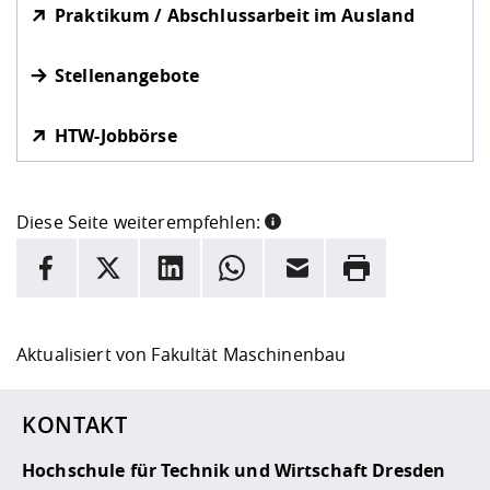
Praktikum / Abschlussarbeit im Ausland
Stellenangebote
HTW-Jobbörse
Diese Seite weiterempfehlen:
INFORMATION
Facebook
X
LinkedIn
Whatsapp
E-Mail
Drucken
Hier stehen weitere Informationen und ein Link zur
Date
Aktualisiert von
Fakultät Maschinenbau
KONTAKT
Hochschule für Technik und Wirtschaft Dresden