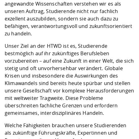
Kompetenz
angewandte Wissenschaften verstehen wir es als
Career Service
Angebote für
Chancengleichhe
Informatik/Math
Unternehmen
unseren Auftrag, Studierende nicht nur fachlich
Vorbereitung auf
Studien- und
Studieren in be
Forschungszent
FIS -
Prototyping und
Kontakt & Berat
Gremien und Ver
Studiengangentw
Formulare und 
exzellent auszubilden, sondern sie auch dazu zu
Prüfungsordnun
Lebenslagen ode
Lehren, Forsche
Forschungsinfor
Kontakt und Anfahrt
befähigen, verantwortungsvoll und zukunftsorientiert
Hochschulgesund
Landbau/Umwelt
Beschaffungsvor
Weiterbilden im 
zu handeln.
Checkliste zum S
Gründung und St
Studienbegleitu
Beratungsangebo
Wissenschaftlich
Qualitätssicherung
Unser Ziel an der HTWD ist es, Studierende
Klimaschutz & Na
Maschinenbau
und Physik
Studentenwerk 
Formulare und 
bestmöglich auf ihr zukünftiges Berufsleben
Kooperationen u
vorzubereiten – auf eine Zukunft in einer Welt, die sich
Förderverein
Wirtschaftswisse
stetig und oft unvorhersehbar verändert. Globale
Digitales Lernen 
Angebote der Age
Internationale T
Krisen und insbesondere die Auswirkungen des
Arbeit
Klimawandels sind bereits heute spürbar und stellen
Qualifizierungsa
unsere Gesellschaft vor komplexe Herausforderungen
Fremdsprachen
mit weltweiter Tragweite. Diese Probleme
überschreiten fachliche Grenzen und erfordern
gemeinsames, interdisziplinäres Handeln.
Jobs, Praktika, D
Welche Fähigkeiten brauchen unsere Studierenden
als zukünftige Führungskräfte, Expertinnen und