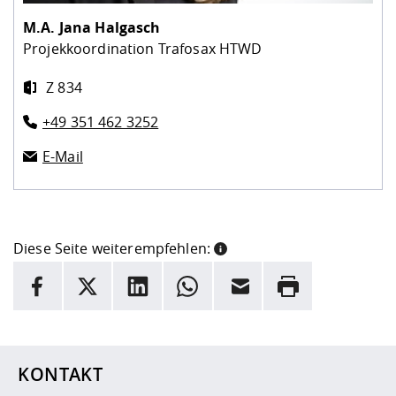
M.A.
Jana Halgasch
Projekkoordination Trafosax HTWD
Z 834
+49 351 462 3252
E-Mail
Diese Seite weiterempfehlen:
INFORMATION
Facebook
X
LinkedIn
Whatsapp
E-Mail
Drucken
Hier stehen weitere Informationen und ein Link zur
Date
KONTAKT