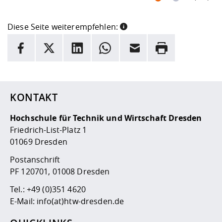
Diese Seite weiterempfehlen:
INFORMATION
Facebook
X
LinkedIn
Whatsapp
E-Mail
Drucken
Hier stehen weitere Informationen und ein Link zur
Date
KONTAKT
Hochschule für Technik und Wirtschaft Dresden
Friedrich-List-Platz 1
01069 Dresden
Postanschrift
PF 120701, 01008 Dresden
Tel.:
+49 (0)351 4620
E-Mail:
info(at)htw-dresden.de