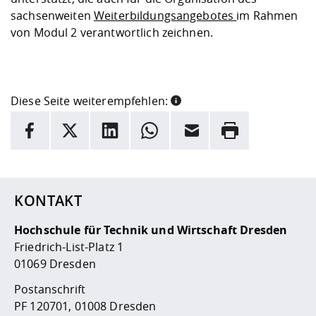
sachsenweiten
Weiterbildungsangebotes
im Rahmen
von Modul 2 verantwortlich zeichnen.
Diese Seite weiterempfehlen:
INFORMATION
Facebook
X
LinkedIn
Whatsapp
E-Mail
Drucken
Hier stehen weitere Informationen und ein Link zur
Date
KONTAKT
Hochschule für Technik und Wirtschaft Dresden
Friedrich-List-Platz 1
01069 Dresden
Postanschrift
PF 120701, 01008 Dresden