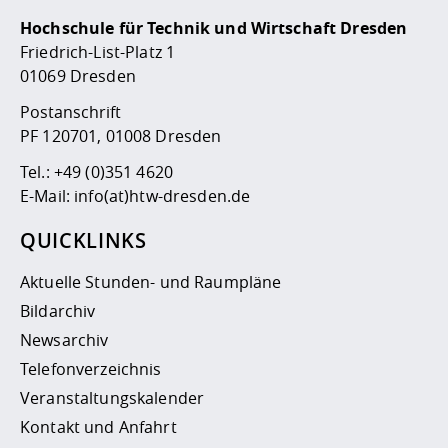
Kompetenz
Career Service
Angebote für
Chancengleichhe
Informatik/Math
Unternehmen
Hochschule für Technik und Wirtschaft Dresden
Vorbereitung auf
Studien- und
Studieren in be
Forschungszent
FIS -
Prototyping und
Kontakt & Berat
Gremien und Ver
Studiengangentw
Formulare und 
Friedrich-List-Platz 1
Prüfungsordnun
Lebenslagen ode
Lehren, Forsche
Forschungsinfor
01069 Dresden
Kontakt und Anfahrt
Hochschulgesund
Landbau/Umwelt
Beschaffungsvor
Weiterbilden im 
Checkliste zum S
Gründung und St
Postanschrift
Studienbegleitu
Beratungsangebo
Wissenschaftlich
PF 120701, 01008 Dresden
Qualitätssicherung
Klimaschutz & Na
Maschinenbau
und Physik
Studentenwerk 
Formulare und 
Tel.:
+49 (0)351 4620
Kooperationen u
E-Mail:
info(at)htw-dresden.de
Förderverein
Wirtschaftswisse
Digitales Lernen 
Angebote der Age
Internationale T
QUICKLINKS
Arbeit
Aktuelle Stunden- und Raumpläne
Qualifizierungsa
Bildarchiv
Fremdsprachen
Newsarchiv
Telefonverzeichnis
Jobs, Praktika, D
Veranstaltungskalender
Kontakt und Anfahrt