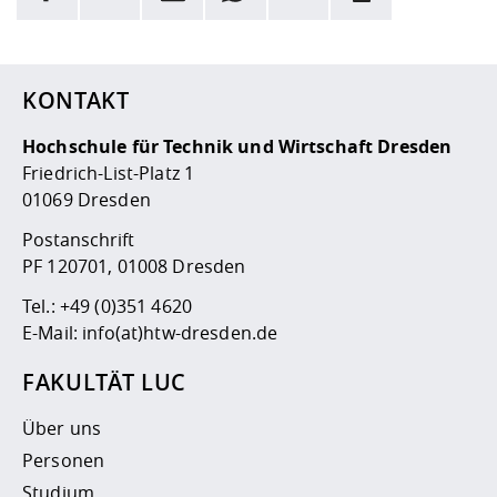
Hier stehen weitere Informationen und ein Link zur
Date
KONTAKT
Hochschule für Technik und Wirtschaft Dresden
Friedrich-List-Platz 1
01069 Dresden
Postanschrift
PF 120701, 01008 Dresden
Tel.:
+49 (0)351 4620
E-Mail:
info(at)htw-dresden.de
FAKULTÄT LUC
Über uns
Personen
Studium