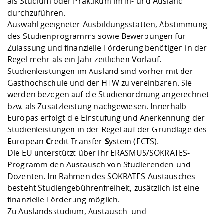
als Studium oder Praktikum im In- und Ausland
Kompetenz
Career Service
Angebote für
Chancengleichhe
Informatik/Math
Unternehmen
durchzuführen.
Vorbereitung auf
Studien- und
Studieren in be
Forschungszent
FIS -
Prototyping und
Kontakt & Berat
Gremien und Ver
Studiengangentw
Auswahl geeigneter Ausbildungsstätten, Abstimmung
Formulare und 
Prüfungsordnun
Lebenslagen ode
Lehren, Forsche
Forschungsinfor
des Studienprogramms sowie Bewerbungen für
Kontakt und Anfahrt
Hochschulgesund
Landbau/Umwelt
Beschaffungsvor
Weiterbilden im 
Zulassung und finanzielle Förderung benötigen in der
Checkliste zum S
Gründung und St
Regel mehr als ein Jahr zeitlichen Vorlauf.
Studienbegleitu
Beratungsangebo
Wissenschaftlich
Qualitätssicherung
Studienleistungen im Ausland sind vorher mit der
Klimaschutz & Na
Maschinenbau
und Physik
Studentenwerk 
Formulare und 
Gasthochschule und der HTW zu vereinbaren. Sie
Kooperationen u
werden bezogen auf die Studienordnung angerechnet
Förderverein
Wirtschaftswisse
bzw. als Zusatzleistung nachgewiesen. Innerhalb
Digitales Lernen 
Angebote der Age
Internationale T
Europas erfolgt die Einstufung und Anerkennung der
Arbeit
Studienleistungen in der Regel auf der Grundlage des
Qualifizierungsa
E
uropean
C
redit
T
ransfer
S
ystem (ECTS).
Fremdsprachen
Die EU unterstützt über ihr ERASMUS/SOKRATES-
Programm den Austausch von Studierenden und
Dozenten. Im Rahmen des SOKRATES-Austausches
Jobs, Praktika, D
besteht Studiengebührenfreiheit, zusätzlich ist eine
finanzielle Förderung möglich.
Zu Auslandsstudium, Austausch- und