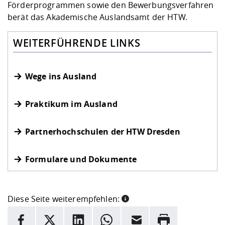
Förderprogrammen sowie den Bewerbungsverfahren
berät das Akademische Auslandsamt der HTW.
WEITERFÜHRENDE LINKS
Wege ins Ausland
Praktikum im Ausland
Partnerhochschulen der HTW Dresden
Formulare und Dokumente
Diese Seite weiterempfehlen:
INFORMATION
Facebook
X
LinkedIn
Whatsapp
E-Mail
Drucken