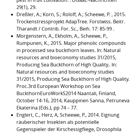
pest in fruit cultivation. . DGaaE-Nachrichten
29(1), 29.
Dreßler, A.; Korn, S.; Roloff, A.; Scheewe, P. , 2015.
Trockenstressprojekt AdapTree. Forstwiss. Beitr.
Tharandt / Contrib. For. Sc., Beih. 17: 85-99 .
Morgenstern, A., Ekholm, A., Scheewe, P.,
Rumpunen, K., 2015. Major phenolic compounds
in processed sea buckthorn leaves. In: Natural
resources and bioeconomy studies 31/2015,
Producing Sea Buckthorn of High Quality.. In:
Natural resources and bioeconomy studies
31/2015, Producing Sea Buckthorn of High Quality.
Proc.3rd European Workshop on Sea
BuckthornEuroWorkS2014 Naantali, Finland,
October 14-16, 2014, Kauppinen Sanna, Petruneva
Ekaterina (Eds.), pp 74 – 77.
Englert, C., Herz, A, Scheewe, P., 2014. Eignung
räuberischer Insekten als potentielle
Gegenspieler der Kirschessigfliege, Drosophila