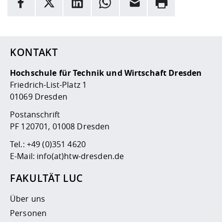
Hier stehen weitere Informationen und ein Link zur
Date
KONTAKT
Hochschule für Technik und Wirtschaft Dresden
Friedrich-List-Platz 1
01069 Dresden
Postanschrift
PF 120701, 01008 Dresden
Tel.:
+49 (0)351 4620
E-Mail:
info(at)htw-dresden.de
FAKULTÄT LUC
Über uns
Personen