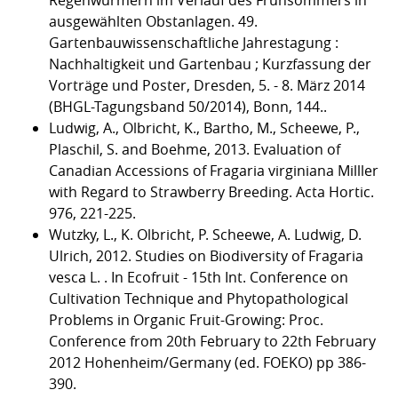
Regenwürmern im Verlauf des Frühsommers in
ausgewählten Obstanlagen. 49.
Gartenbauwissenschaftliche Jahrestagung :
Nachhaltigkeit und Gartenbau ; Kurzfassung der
Vorträge und Poster, Dresden, 5. - 8. März 2014
(BHGL-Tagungsband 50/2014), Bonn, 144..
Ludwig, A., Olbricht, K., Bartho, M., Scheewe, P.,
Plaschil, S. and Boehme, 2013. Evaluation of
Canadian Accessions of Fragaria virginiana Milller
with Regard to Strawberry Breeding. Acta Hortic.
976, 221-225.
Wutzky, L., K. Olbricht, P. Scheewe, A. Ludwig, D.
Ulrich, 2012. Studies on Biodiversity of Fragaria
vesca L. . In Ecofruit - 15th Int. Conference on
Cultivation Technique and Phytopathological
Problems in Organic Fruit-Growing: Proc.
Conference from 20th February to 22th February
2012 Hohenheim/Germany (ed. FOEKO) pp 386-
390.