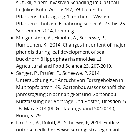
suzukii, einem invasiven Schädling im Obstbau..
In: Julius-Kühn-Archiv 447, 59. Deutsche
Pflanzenschutztagung "Forschen – Wissen –
Pflanzen schützen: Ernährung sichern!" 23. bis 26.
September 2014, Freiburg.
Morgenstern, A., Ekholm, A., Scheewe, P.,
Rumpunen, K., 2014. Changes in content of major
phenols during leaf development of sea
buckthorn (Hippophaë rhamnoides L.).
Agricultural and Food Science 23, 207-2019.
Sänger, P., Prüfer, P., Scheewe, P, 2014.
Untersuchung zur Anzucht von Forstgehölzen in
Multitopfplatten. 49. Gartenbauwissenschaftliche
Jahrestagung : Nachhaltigkeit und Gartenbau ;
Kurzfassung der Vorträge und Poster, Dresden, 5.
- 8. März 2014 (BHGL-Tagungsband 50/2014 ),
Bonn, S. 79.
Dreßler, A., Roloff, A., Scheewe, P, 2014. Einfluss
unterschiedlicher Bewässerungsstrategien auf