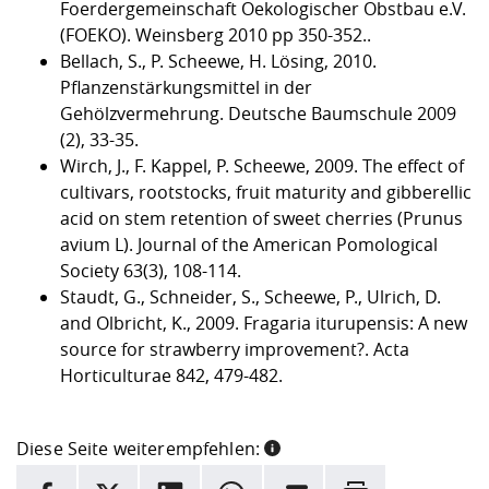
Foerdergemeinschaft Oekologischer Obstbau e.V.
(FOEKO). Weinsberg 2010 pp 350-352..
Bellach, S., P. Scheewe, H. Lösing, 2010.
Pflanzenstärkungsmittel in der
Gehölzvermehrung. Deutsche Baumschule 2009
(2), 33-35.
Wirch, J., F. Kappel, P. Scheewe, 2009. The effect of
cultivars, rootstocks, fruit maturity and gibberellic
acid on stem retention of sweet cherries (Prunus
avium L). Journal of the American Pomological
Society 63(3), 108-114.
Staudt, G., Schneider, S., Scheewe, P., Ulrich, D.
and Olbricht, K., 2009. Fragaria iturupensis: A new
source for strawberry improvement?. Acta
Horticulturae 842, 479-482.
Diese Seite weiterempfehlen:
INFORMATION
Facebook
X
LinkedIn
Whatsapp
E-Mail
Drucken