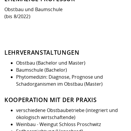
Kompetenz
Career Service
Angebote für
Chancengleichhe
Informatik/Math
Unternehmen
Obstbau und Baumschule
Vorbereitung auf
Studien- und
Studieren in be
Forschungszent
FIS -
Prototyping und
Kontakt & Berat
Gremien und Ver
Studiengangentw
Formulare und 
(bis 8/2022)
Prüfungsordnun
Lebenslagen ode
Lehren, Forsche
Forschungsinfor
Kontakt und Anfahrt
Hochschulgesund
Landbau/Umwelt
Beschaffungsvor
Weiterbilden im 
Checkliste zum S
Gründung und St
Studienbegleitu
Beratungsangebo
Wissenschaftlich
Qualitätssicherung
Klimaschutz & Na
Maschinenbau
und Physik
Studentenwerk 
Formulare und 
Kooperationen u
LEHRVERANSTALTUNGEN
Obstbau (Bachelor und Master)
Förderverein
Wirtschaftswisse
Digitales Lernen 
Angebote der Age
Internationale T
Baumschule (Bachelor)
Arbeit
Phytomedizin: Diagnose, Prognose und
Schadorganismen im Obstbau (Master)
Qualifizierungsa
Fremdsprachen
KOOPERATION MIT DER PRAXIS
Jobs, Praktika, D
verschiedene Obstbaubetriebe (integriert und
ökologisch wirtschaftende)
Weinbau - Weingut Schloss Proschwitz