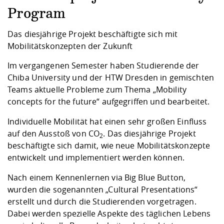
Kompetenz
Career Service
Angebote für
Chancengleichhe
Informatik/Math
Unternehmen
Program
Vorbereitung auf
Studien- und
Studieren in be
Forschungszent
FIS -
Prototyping und
Kontakt & Berat
Gremien und Ver
Studiengangentw
Formulare und 
Prüfungsordnun
Lebenslagen ode
Lehren, Forsche
Forschungsinfor
Das diesjährige Projekt beschäftigte sich mit
Kontakt und Anfahrt
Hochschulgesund
Landbau/Umwelt
Beschaffungsvor
Weiterbilden im 
Mobilitätskonzepten der Zukunft
Checkliste zum S
Gründung und St
Im vergangenen Semester haben Studierende der
Studienbegleitu
Beratungsangebo
Wissenschaftlich
Qualitätssicherung
Klimaschutz & Na
Maschinenbau
Chiba University und der HTW Dresden in gemischten
und Physik
Studentenwerk 
Formulare und 
Kooperationen u
Teams aktuelle Probleme zum Thema „Mobility
concepts for the future“ aufgegriffen und bearbeitet.
Förderverein
Wirtschaftswisse
Digitales Lernen 
Angebote der Age
Internationale T
Individuelle Mobilität hat einen sehr großen Einfluss
Arbeit
auf den Ausstoß von CO
. Das diesjährige Projekt
2
Qualifizierungsa
beschäftigte sich damit, wie neue Mobilitätskonzepte
Fremdsprachen
entwickelt und implementiert werden können.
Nach einem Kennenlernen via Big Blue Button,
Jobs, Praktika, D
wurden die sogenannten „Cultural Presentations“
erstellt und durch die Studierenden vorgetragen.
Dabei werden spezielle Aspekte des täglichen Lebens