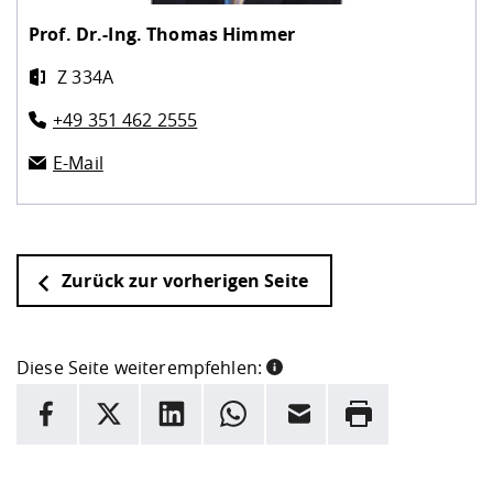
Prof. Dr.-Ing.
Thomas Himmer
Z 334A
+49 351 462 2555
E-Mail
Zurück zur vorherigen Seite
Diese Seite weiterempfehlen:
INFORMATION
Facebook
X
LinkedIn
Whatsapp
E-Mail
Drucken
Hier stehen weitere Informationen und ein Link zur
Date