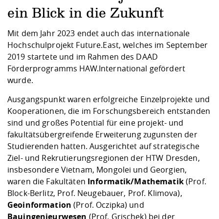
Kompetenz
Career Service
Angebote für
Chancengleichhe
Informatik/Math
Unternehmen
ein Blick in die Zukunft
Vorbereitung auf
Studien- und
Studieren in be
Forschungszent
FIS -
Prototyping und
Kontakt & Berat
Gremien und Ver
Studiengangentw
Formulare und 
Prüfungsordnun
Lebenslagen ode
Lehren, Forsche
Forschungsinfor
Mit dem Jahr 2023 endet auch das internationale
Kontakt und Anfahrt
Hochschulgesund
Landbau/Umwelt
Beschaffungsvor
Weiterbilden im 
Hochschulprojekt Future.East, welches im September
Checkliste zum S
Gründung und St
2019 startete und im Rahmen des DAAD
Studienbegleitu
Beratungsangebo
Wissenschaftlich
Förderprogramms HAW.International gefördert
Qualitätssicherung
Klimaschutz & Na
Maschinenbau
und Physik
Studentenwerk 
Formulare und 
wurde.
Kooperationen u
Ausgangspunkt waren erfolgreiche Einzelprojekte und
Förderverein
Wirtschaftswisse
Digitales Lernen 
Angebote der Age
Internationale T
Kooperationen, die im Forschungsbereich entstanden
Arbeit
sind und großes Potential für eine projekt- und
fakultätsübergreifende Erweiterung zugunsten der
Qualifizierungsa
Studierenden hatten. Ausgerichtet auf strategische
Fremdsprachen
Ziel- und Rekrutierungsregionen der HTW Dresden,
insbesondere Vietnam, Mongolei und Georgien,
waren die Fakultäten
Informatik/Mathematik
(Prof.
Jobs, Praktika, D
Block-Berlitz, Prof. Neugebauer, Prof. Klimova),
Geoinformation
(Prof. Oczipka) und
Bauingenieurwesen
(Prof. Grischek) bei der