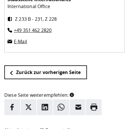
International Office
Z 233 B - 231, Z 228
+49 351 462 2820
E-Mail
Zurück zur vorherigen Seite
Diese Seite weiterempfehlen:
INFORMATION
Facebook
X
LinkedIn
Whatsapp
E-Mail
Drucken
Hier stehen weitere Informationen und ein Link zur
Date