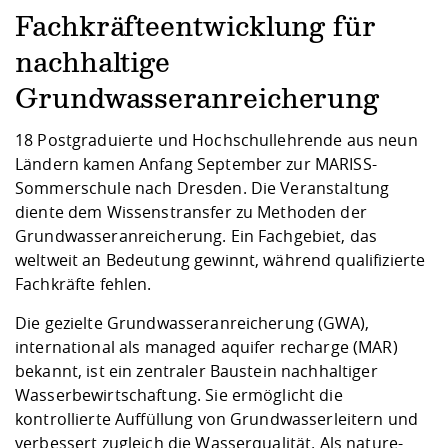
Kompetenz
Career Service
Angebote für
Chancengleichhe
Informatik/Math
Unternehmen
Fachkräfteentwicklung für
Vorbereitung auf
Studien- und
Studieren in be
Forschungszent
FIS -
Prototyping und
Kontakt & Berat
Gremien und Ver
Studiengangentw
Formulare und 
nachhaltige
Prüfungsordnun
Lebenslagen ode
Lehren, Forsche
Forschungsinfor
Kontakt und Anfahrt
Hochschulgesund
Landbau/Umwelt
Beschaffungsvor
Weiterbilden im 
Grundwasseranreicherung
Checkliste zum S
Gründung und St
Studienbegleitu
Beratungsangebo
Wissenschaftlich
18 Postgraduierte und Hochschullehrende aus neun
Qualitätssicherung
Klimaschutz & Na
Maschinenbau
und Physik
Studentenwerk 
Formulare und 
Ländern kamen Anfang September zur MARISS-
Kooperationen u
Sommerschule nach Dresden. Die Veranstaltung
diente dem Wissenstransfer zu Methoden der
Förderverein
Wirtschaftswisse
Digitales Lernen 
Angebote der Age
Internationale T
Grundwasseranreicherung. Ein Fachgebiet, das
Arbeit
weltweit an Bedeutung gewinnt, während qualifizierte
Fachkräfte fehlen.
Qualifizierungsa
Fremdsprachen
Die gezielte Grundwasseranreicherung (GWA),
international als managed aquifer recharge (MAR)
bekannt, ist ein zentraler Baustein nachhaltiger
Jobs, Praktika, D
Wasserbewirtschaftung. Sie ermöglicht die
kontrollierte Auffüllung von Grundwasserleitern und
verbessert zugleich die Wasserqualität. Als nature-