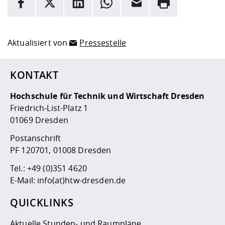
Hier stehen weitere Informationen und ein Link zur
Date
Aktualisiert von
Pressestelle
KONTAKT
Hochschule für Technik und Wirtschaft Dresden
Friedrich-List-Platz 1
01069 Dresden
Postanschrift
PF 120701, 01008 Dresden
Tel.:
+49 (0)351 4620
E-Mail:
info(at)htw-dresden.de
QUICKLINKS
Aktuelle Stunden- und Raumpläne