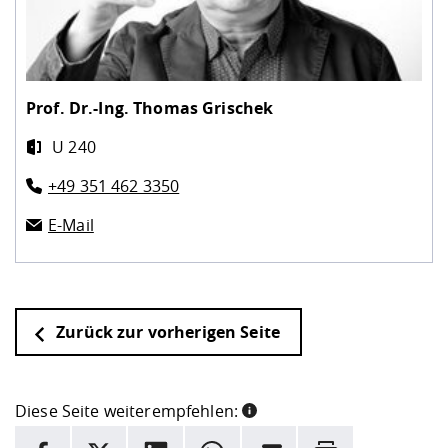
Prof. Dr.-Ing.
Thomas Grischek
U 240
+49 351 462 3350
E-Mail
Zurück zur vorherigen Seite
Diese Seite weiterempfehlen:
INFORMATION
Facebook
X
LinkedIn
Whatsapp
E-Mail
Drucken