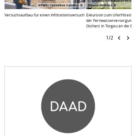
C. Gaudlitz/Fernwasserverso
HTWD/ Cornelius Sandhu
Elbaue-Ostharz
Versuchsaufbau für einen Infiltrationsversuch
Exkursion zum Uferfiltratio
der Fernwasserversorgung 
Ostharz in Torgau an die Elb
1/2