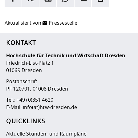
Hier stehen weitere Informationen und ein Link zur
Date
Aktualisiert von
Pressestelle
KONTAKT
Hochschule für Technik und Wirtschaft Dresden
Friedrich-List-Platz 1
01069 Dresden
Postanschrift
PF 120701, 01008 Dresden
Tel.:
+49 (0)351 4620
E-Mail:
info(at)htw-dresden.de
QUICKLINKS
Aktuelle Stunden- und Raumpläne