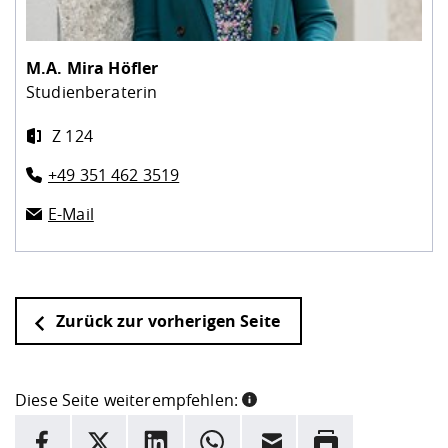
M.A.
Mira Höfler
Studienberaterin
Z 124
+49 351 462 3519
E-Mail
Zurück zur vorherigen Seite
Diese Seite weiterempfehlen:
INFORMATION
Facebook
X
LinkedIn
Whatsapp
E-Mail
Drucken