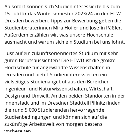
Kompetenz
Career Service
Angebote für
Chancengleichhe
Informatik/Math
Unternehmen
Ab sofort können sich Studieninteressierte bis zum
Vorbereitung auf
Studien- und
Studieren in be
Forschungszent
FIS -
Prototyping und
Kontakt & Berat
Gremien und Ver
Studiengangentw
15. Juli für das Wintersemester 2023/24 an der HTW
Formulare und 
Prüfungsordnun
Lebenslagen ode
Lehren, Forsche
Forschungsinfor
Dresden bewerben. Tipps zur Bewerbung geben die
Kontakt und Anfahrt
Hochschulgesund
Landbau/Umwelt
Beschaffungsvor
Weiterbilden im 
Studienberaterinnen Mira Höfler und Josefin Päßler.
Checkliste zum S
Gründung und St
Außerdem erzählen wir, was unsere Hochschule
Studienbegleitu
Beratungsangebo
Wissenschaftlich
ausmacht und warum sich ein Studium bei uns lohnt.
Qualitätssicherung
Klimaschutz & Na
Maschinenbau
und Physik
Studentenwerk 
Formulare und 
Kooperationen u
Lust auf ein zukunftsorientiertes Studium mit sehr
guten Berufsaussichten? Die HTWD ist die größte
Förderverein
Wirtschaftswisse
Digitales Lernen 
Angebote der Age
Internationale T
Hochschule für angewandte Wissenschaften in
Arbeit
Dresden und bietet Studieninteressierten ein
vielseitiges Studienangebot aus den Bereichen
Qualifizierungsa
Ingenieur- und Naturwissenschaften, Wirtschaft,
Fremdsprachen
Design und Umwelt. An den beiden Standorten in der
Innenstadt und im Dresdner Stadtteil Pillnitz finden
die rund 5.000 Studierenden hervorragende
Jobs, Praktika, D
Studienbedingungen und können sich auf die
zukünftige Arbeitswelt von morgen bestens
vorbereiten.